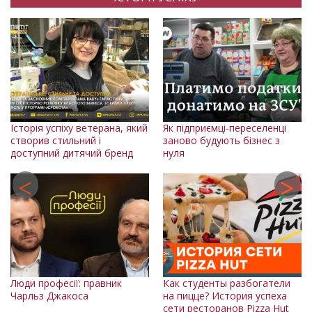
Історія успіху ветерана, який
Як підприємці-переселенці
Іс
створив стильний і
заново будують бізнес з
си
доступний дитячий бренд
нуля
ву
Люди професії: правник
Как студенты разбогатели
Чарльз Джакоса
на пицце? История успеха
П
сети ресторанов Pizza Hut
"