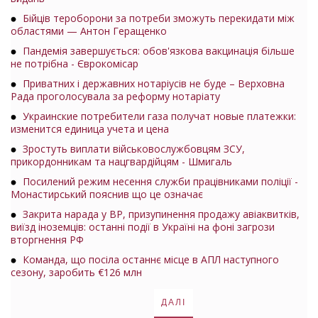
Бійців тероборони за потреби зможуть перекидати між
областями — Антон Геращенко
Пандемія завершується: обов'язкова вакцинація більше
не потрібна - Єврокомісар
Приватних і державних нотаріусів не буде – Верховна
Рада проголосувала за реформу нотаріату
Украинские потребители газа получат новые платежки:
изменится единица учета и цена
Зростуть виплати військовослужбовцям ЗСУ,
прикордонникам та нацгвардійцям - Шмигаль
Посилений режим несення служби працівниками поліції -
Монастирський пояснив що це означає
Закрита нарада у ВР, призупинення продажу авіаквитків,
виїзд іноземців: останні події в Україні на фоні загрози
вторгнення РФ
Команда, що посіла останнє місце в АПЛ наступного
сезону, заробить €126 млн
ДАЛІ