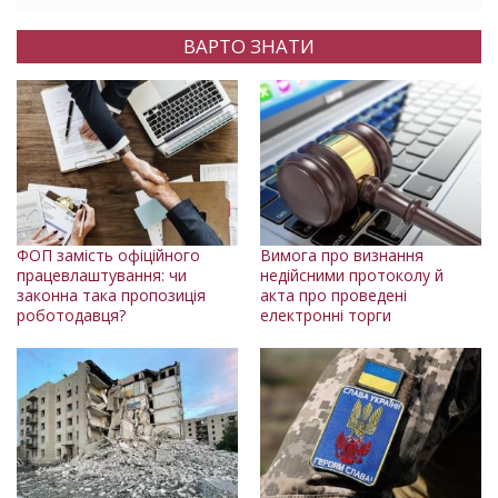
ВАРТО ЗНАТИ
ФОП замість офіційного
Вимога про визнання
працевлаштування: чи
недійсними протоколу й
законна така пропозиція
акта про проведені
роботодавця?
електронні торги