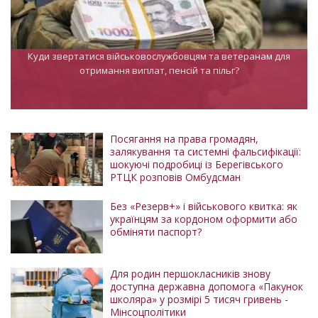
Куди звертатися військовослужбовцям та ветеранам для
отримання виплат, пенсій та пільг?
Посягання на права громадян,
залякування та системні фальсифікації:
шокуючі подробиці із Берегівського
РТЦК розповів Омбудсман
Без «Резерв+» і військового квитка: як
українцям за кордоном оформити або
обміняти паспорт?
Для родин першокласників знову
доступна державна допомога «Пакунок
школяра» у розмірі 5 тисяч гривень -
Мінсоцполітики