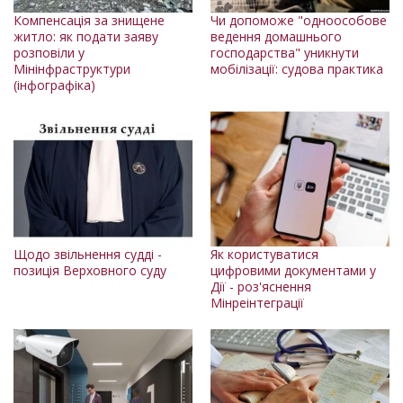
Компенсація за знищене
Чи допоможе "одноособове
житло: як подати заяву
ведення домашнього
розповіли у
господарства" уникнути
Мінінфраструктури
мобілізації: судова практика
(інфографіка)
Щодо звільнення судді -
Як користуватися
позиція Верховного суду
цифровими документами у
Дії - роз'яснення
Мінреінтеграції