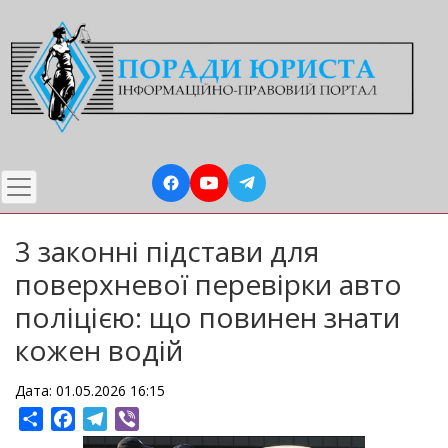
Перейти
до
основного
вмісту
3 законні підстави для
поверхневої перевірки авто
поліцією: що повинен знати
кожен водій
Дата: 01.05.2026 16:15
Share
Facebook
Telegram
Viber