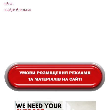
війна
знайди близьких