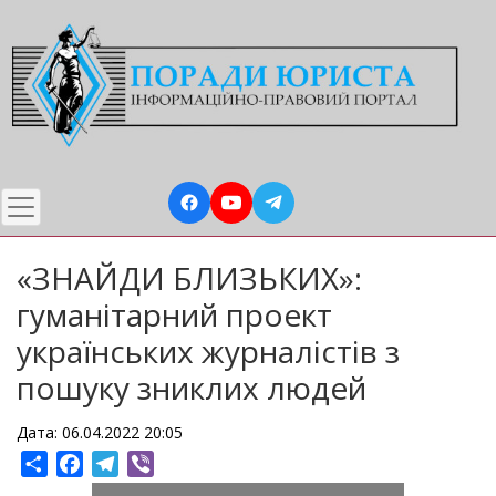
Перейти
до
основного
вмісту
«ЗНАЙДИ БЛИЗЬКИХ»:
гуманітарний проект
українських журналістів з
пошуку зниклих людей
Дата: 06.04.2022 20:05
Share
Facebook
Telegram
Viber