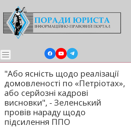
Перейти
до
основного
вмісту
"Або ясність щодо реалізації
домовленості по «Петріотах»,
або серйозні кадрові
висновки", - Зеленський
провів нараду щодо
підсилення ППО