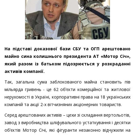
На підставі доказової бази СБУ та ОГП арештовано
майно сина колишнього президента АТ «Мотор Січ»,
який разом із батьком підозрюється у розкраданні
активів компанії.
Так, загальна сума заблокованого майна становить пів
мільярда гривень - це 62 об’єкти комерційної та житлової
нерухомості в Україні, корпоративні права на 18 українських
компаній та акції 2-х вітчизняних акціонерних товариств.
Серед арештованих активів – цехи зі складання вертольотів,
завод з виробництва шліфувального устаткування і десятки
об’єктів Мотор Січі, які фігуранти незаконно відчужили на