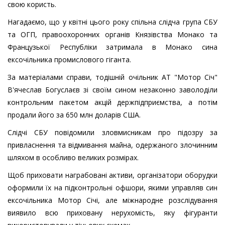
свою користь.
Нагадаємо, що у квітні цього року спільна слідча група СБУ
та ОГП, правоохоронних органів Князівства Монако та
Французької Республіки затримала в Монако сина
ексочільника промислового гіганта.
За матеріалами справи, тодішній очільник АТ "Мотор Січ"
В'ячеслав Богуслаєв зі своїм сином незаконно заволоділи
контрольним пакетом акцій держпідприємства, а потім
продали його за 650 млн доларів США.
Слідчі СБУ повідомили зловмисникам про підозру за
привласнення та відмивання майна, одержаного злочинним
шляхом в особливо великих розмірах.
Щоб приховати награбовані активи, організатори оборудки
оформили їх на підконтрольні офшори, якими управляв син
ексочільника Мотор Січі, але міжнародне розслідування
виявило всю приховану нерухомість, яку фігуранти