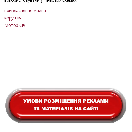
використовували у тіньових схемах.
привласнення майна
корупція
Мотор Січ