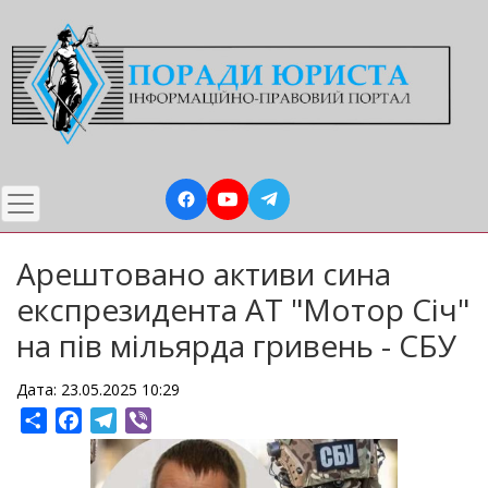
Перейти
до
основного
вмісту
Арештовано активи сина
експрезидента АТ "Мотор Січ"
на пів мільярда гривень - СБУ
Дата: 23.05.2025 10:29
Share
Facebook
Telegram
Viber