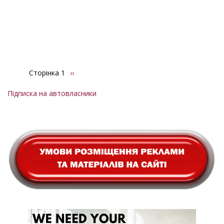
Сторінка 1
Наступна
››
Розбивка
сторінка
на
Підписка на автовласники
сторінки