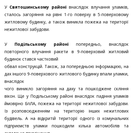
У
Святошинському районі
внаслідок влучання уламків,
сталось загоряння на рівні 1-го поверху в 5-поверховому
житловому будинку, а також виникла пожежа на території
нежитлової забудови.
У
Подільському районі
попередньо, внаслідок
повторного влучання ракети в 9-поверховий житловий
будинок стався частковий
обвал конструкцій. Також, за попередньою інформацією, на
дах іншого 9-поверхового житлового будинку впали уламки,
внаслідок
чого виникло загоряння на даху та пошкоджене скління
вікон. Ще у Подільському районі внаслідок падіння уламків
ймовірно БпЛА, пожежа на території нежитлової забудови.
Із розповсюдженням на територію інших нежитлових
будівель. А на відкритій території одного із комунальних
підприємств уламки пошкодили кілька автомобілів та