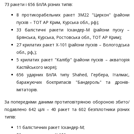
73 ракети і 656 БпЛА різних типів:
8 протикорабельних ракет 3М22 "Циркон" (райони
пусків – ТОТ АР Крим, Курська обл., рф);
33 балістичні ракети Іскандер-М (райони пуску –
Брянська, Курська, Ростовська обл., ТОТ АР Крим);
27 крилатих ракет Х-101 (райони пусків – Вологодська
обл., рф,);
5 крилатих ракет "Калібр" (райони пусків – акваторія
Каспійського моря);
656 ударних БпЛА типу Shahed, Гербера, Італмас,
баражуючих боєприпасів "Бандероль" та дронів-
імітаторів.
За попередніми даними протиповітряною обороною збито/
подавлено 642 цілі – 40 ракет та 602 безпілотники різних
типів:
11 балістичних ракет Іскандер-М;