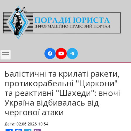
Перейти
до
основного
вмісту
Балістичні та крилаті ракети,
протикорабельні "Циркони"
та реактивні "Шахеди": вночі
Україна відбивалась від
чергової атаки
Дата: 02.06.2026 10:54