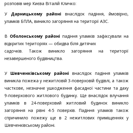
розповів мер Києва Віталій Кличко:
У
Дарницькому районі
внаслідок падіння, ймовірно,
уламків БПЛА, виникло загоряння на території АЗС.
В
Оболонському районі
падіння уламків зафіксували на
відкритих територіях — обидва біля дитячих
садочків. Також виникло загоряння на території
незавершеного будівництва.
У
Шевченківському районі
внаслідок падіння уламків
виникла пожежа у нежитловій 3-поверховій будівлі, а також
часткове, незначне ушкодження фасадної частини та даху
9-поверхового житлового будинку. Ще внаслідок влучання
уламків в 24-поверховий житловий будинок виникло
загоряння на рівні 4-5 поверхів. Падіння уламків також
спричинило пожежу ще в 2 нежитлових приміщеннях у
Шевченківському районі.