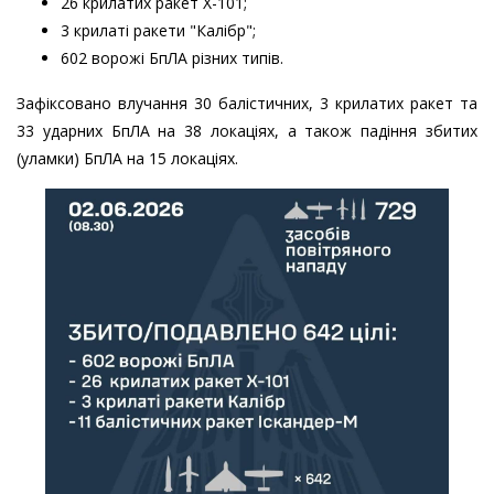
26 крилатих ракет Х-101;
3 крилаті ракети "Калібр";
602 ворожі БпЛА різних типів.
Зафіксовано влучання 30 балістичних, 3 крилатих ракет та
33 ударних БпЛА на 38 локаціях, а також падіння збитих
(уламки) БпЛА на 15 локаціях.