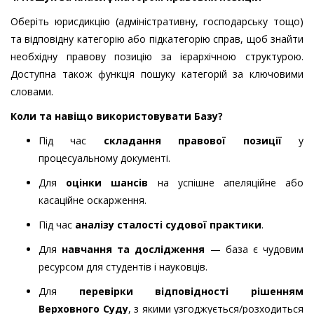
Оберіть юрисдикцію (адміністративну, господарську тощо)
та відповідну категорію або підкатегорію справ, щоб знайти
необхідну правову позицію за ієрархічною структурою.
Доступна також функція пошуку категорій за ключовими
словами.
Коли та навіщо використовувати Базу?
Під час
складання правової позиції
у
процесуальному документі.
Для
оцінки шансів
на успішне апеляційне або
касаційне оскарження.
Під час
аналізу сталості судової практики
.
Для
навчання та дослідження
— база є чудовим
ресурсом для студентів і науковців.
Для
перевірки відповідності рішенням
Верховного Суду
, з якими узгоджується/розходиться