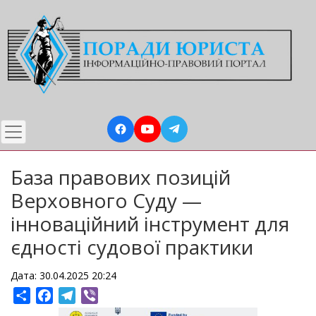
Перейти
до
основного
вмісту
База правових позицій
Верховного Суду —
інноваційний інструмент для
єдності судової практики
Дата: 30.04.2025 20:24
Share
Facebook
Telegram
Viber