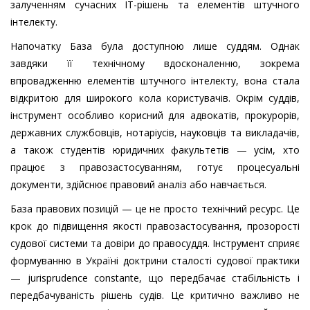
залученням сучасних ІТ-рішень та елементів штучного
інтелекту.
Напочатку База була доступною лише суддям. Однак
завдяки її технічному вдосконаленню, зокрема
впровадженню елементів штучного інтелекту, вона стала
відкритою для широкого кола користувачів. Окрім суддів,
інструмент особливо корисний для адвокатів, прокурорів,
державних службовців, нотаріусів, науковців та викладачів,
а також студентів юридичних факультетів — усім, хто
працює з правозастосуванням, готує процесуальні
документи, здійснює правовий аналіз або навчається.
База правових позицій — це не просто технічний ресурс. Це
крок до підвищення якості правозастосування, прозорості
судової системи та довіри до правосуддя. Інструмент сприяє
формуванню в Україні доктрини сталості судової практики
— jurisprudence constante, що передбачає стабільність і
передбачуваність рішень судів. Це критично важливо не