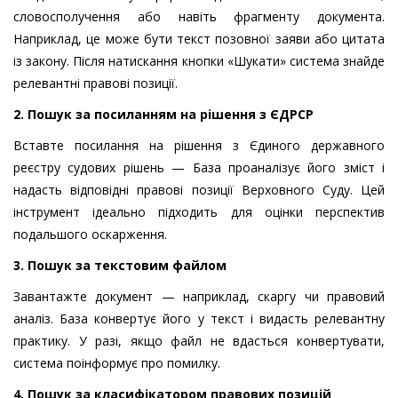
словосполучення або навіть фрагменту документа.
Наприклад, це може бути текст позовної заяви або цитата
із закону. Після натискання кнопки «Шукати» система знайде
релевантні правові позиції.
2. Пошук за посиланням на рішення з ЄДРСР
Вставте посилання на рішення з Єдиного державного
реєстру судових рішень — База проаналізує його зміст і
надасть відповідні правові позиції Верховного Суду. Цей
інструмент ідеально підходить для оцінки перспектив
подальшого оскарження.
3. Пошук за текстовим файлом
Завантажте документ — наприклад, скаргу чи правовий
аналіз. База конвертує його у текст і видасть релевантну
практику. У разі, якщо файл не вдасться конвертувати,
система поінформує про помилку.
4. Пошук за класифікатором правових позицій