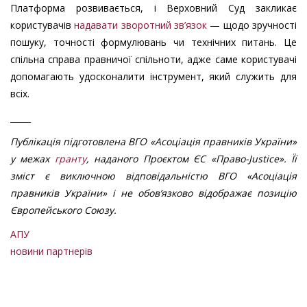
Платформа розвивається, і Верховний Суд закликає
користувачів
надавати зворотний зв’язок
— щодо зручності
пошуку, точності формулювань чи технічних питань. Це
спільна справа правничої спільноти, адже саме користувачі
допомагають удосконалити інструмент, який служить для
всіх.
_____
Публікація підготовлена ВГО «Асоціація правників України»
у межах
гранту
, наданого
Проєктом
ЄС «Право-
Justice
». Її
зміст є виключною відповідальністю ВГО «Асоціація
правників України» і не обов’язково відображає позицію
Європейського Союзу.
АПУ
новини партнерів