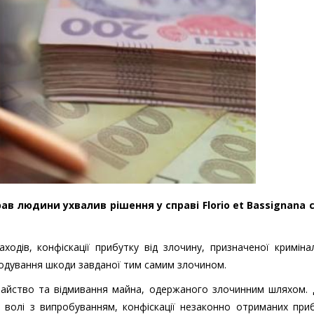
в людини ухвалив рішення у справі Florio et Bassignana c. 
ходів, конфіскації прибутку від злочину, призначеної кримін
кодування шкоди завданої тим самим злочином.
храйство та відмивання майна, одержаного злочинним шляхом.
 волі з випробуванням, конфіскації незаконно отриманих приб