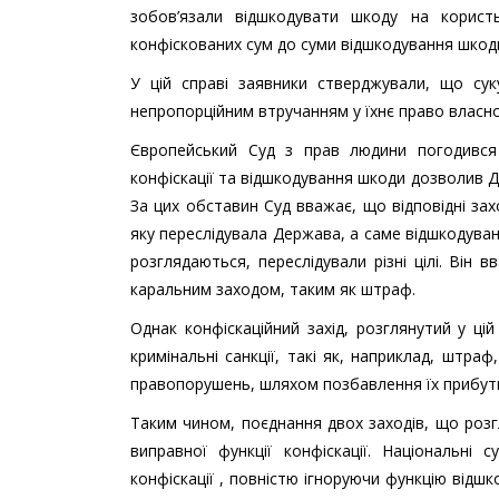
зобов’язали відшкодувати шкоду на корист
конфіскованих сум до суми відшкодування шкоди
У цій справі заявники стверджували, що сук
непропорційним втручанням у їхнє право власно
Європейський Суд з прав людини погодився
конфіскації та відшкодування шкоди дозволив Д
За цих обставин Суд вважає, що відповідні за
яку переслідувала Держава, а саме відшкодуван
розглядаються, переслідували різні цілі. Він
каральним заходом, таким як штраф.
Однак конфіскаційний захід, розглянутий у ці
кримінальні санкції, такі як, наприклад, штр
правопорушень, шляхом позбавлення їх прибутк
Таким чином, поєднання двох заходів, що роз
виправної функції конфіскації. Національн
конфіскації , повністю ігноруючи функцію відш