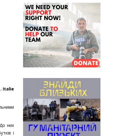
Italie
альними
 До них
утків і