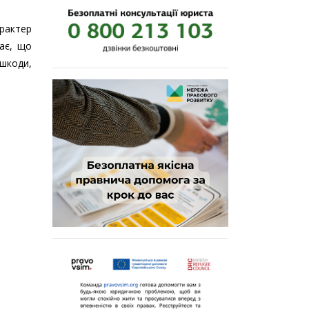
арактер
жає, що
шкоди,