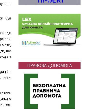
уванні
ди був
аходів
ержави.
я мети,
оди, що
шкоди з
ПРАВОВА ДОПОМОГА
диційні
скоєння
ягнення
ункцію
системі