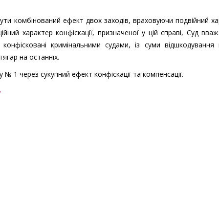
нути комбінований ефект двох заходів, враховуючи подвійний х
ційний характер конфіскації, призначеної у цій справі, Суд вва
, конфісковані кримінальними судами, із суми відшкодування 
тягар на останніх.
 № 1 через сукупний ефект конфіскації та компенсації.
»