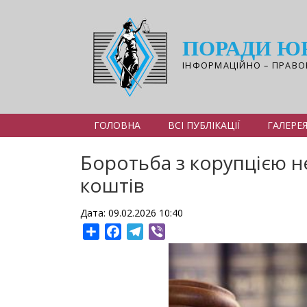
Перейти
до
основного
ПОРАДИ Ю
вмісту
ІНФОРМАЦІЙНО – ПРАВО
ГОЛОВНА
ВСІ ПУБЛІКАЦІЇ
ГАЛЕРЕ
Боротьба з корупцією н
коштів
Дата: 09.02.2026 10:40
Share
Facebook
Telegram
Viber