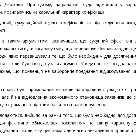
ь Держави. При цьому, національні суди відмовили у зарах
, посилаючись на каральний характер конфіскації.
упний, кумуляційний ефект конфіскації та відшкодування шко
сті.
 з таким аргументом, зазначивши, що сукупний ефект від з
ержаві стягнути загальну суму, що перевищує збитки, завдані Д
ходи явно перевищували те, що було необхідним для досягненн
ня шкоди. Суд взяв до уваги аргумент Уряду про те, що два зах
 вважає, що Конвенція не забороняє поєднання відшкодування 
й справі, був спрямований не лише на каральну функцію як тра
аф, але й на відновлення економічного становища заявників до 
у, отриманого від кримінального правопорушення.
глядаються, вийшло за рамки того, що було необхідно для дос
і суди фактично обмежилася посиланням на єдину каральну ф
кодування шкоди, яку цей захід одночасно виконував в правовій 