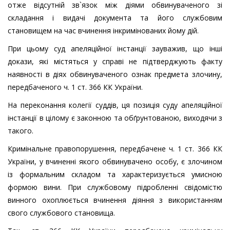
отже відсутній зв`язок між діями обвинуваченого зі
складання і видачі документа та його службовим
становищем на час вчинення інкримінованих йому дій.
При цьому суд апеляційної інстанції зауважив, що інші
докази, які містяться у справі не підтверджують факту
наявності в діях обвинуваченого ознак предмета злочину,
передбаченого ч. 1 ст. 366 КК України.
На переконання колегії суддів, ця позиція суду апеляційної
інстанції в цілому є законною та обґрунтованою, виходячи з
такого.
Кримінальне правопорушення, передбачене ч. 1 ст. 366 КК
України, у вчиненні якого обвинувачено особу, є злочином
із формальним складом та характеризується умисною
формою вини. При службовому підробленні свідомістю
винного охоплюється вчинення діяння з використанням
свого службового становища.