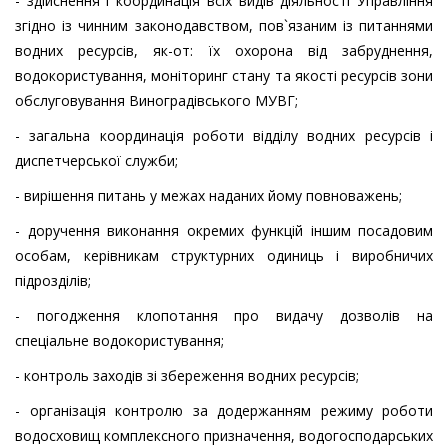
- здійснення і координація всіх видів діяльності Управління
згідно із чинним законодавством, пов`язаним із питаннями
водних ресурсів, як-от: їх охорона від забруднення,
водокористування, моніторинг стану та якості ресурсів зони
обслуговування Виноградівського МУВГ;
- загальна координація роботи відділу водних ресурсів і
диспетчерської служби;
- вирішення питань у межах наданих йому повноважень;
- доручення виконання окремих функцій іншим посадовим
особам, керівникам структурних одиниць і виробничих
підрозділів;
- погодження клопотання про видачу дозволів на
спеціальне водокористування;
- контроль заходів зі збереження водних ресурсів;
- організація контролю за додержанням режиму роботи
водосховищ комплексного призначення, водогосподарських