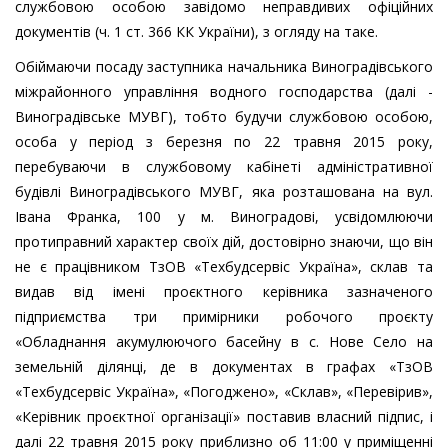
службовою особою завідомо неправдивих офіційних
документів (ч. 1 ст. 366 КК України), з огляду на таке.
Обіймаючи посаду заступника начальника Виноградівського
міжрайонного управління водного господарства (далі -
Виноградівське МУВГ), тобто будучи службовою особою,
особа у період з березня по 22 травня 2015 року,
перебуваючи в службовому кабінеті адміністративної
будівлі Виноградівського МУВГ, яка розташована на вул.
Івана Франка, 100 у м. Виноградові, усвідомлюючи
протиправний характер своїх дій, достовірно знаючи, що він
не є працівником ТзОВ «Техбудсервіс Україна», склав та
видав від імені проєктного керівника зазначеного
підприємства три примірники робочого проєкту
«Обладнання акумулюючого басейну в с. Нове Село на
земельній ділянці, де в документах в графах «ТзОВ
«Техбудсервіс Україна», «Погоджено», «Склав», «Перевірив»,
«Керівник проєктної організації» поставив власний підпис, і
далі 22 травня 2015 року приблизно об 11:00 у приміщенні