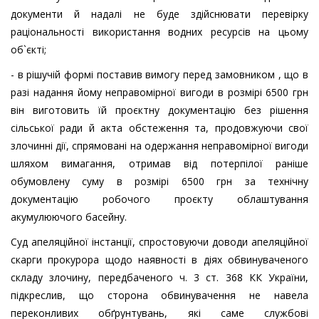
документи й надалі не буде здійснювати перевірку
раціональності використання водних ресурсів на цьому
об`єкті;
- в рішучій формі поставив вимогу перед замовником , що в
разі надання йому неправомірної вигоди в розмірі 6500 грн
він виготовить їй проєктну документацію без рішення
сільської ради й акта обстеження та, продовжуючи свої
злочинні дії, спрямовані на одержання неправомірної вигоди
шляхом вимагання, отримав від потерпілої раніше
обумовлену суму в розмірі 6500 грн за технічну
документацію робочого проєкту облаштування
акумулюючого басейну.
Суд апеляційної інстанції, спростовуючи доводи апеляційної
скарги прокурора щодо наявності в діях обвинуваченого
складу злочину, передбаченого ч. 3 ст. 368 КК України,
підкреслив, що сторона обвинувачення не навела
переконливих обґрунтувань, які саме службові