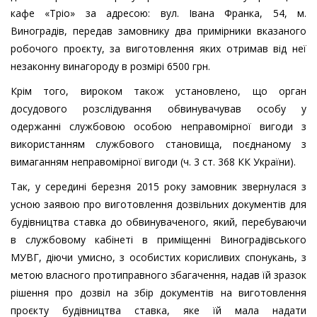
кафе «Тріо» за адресою: вул. Івана Франка, 54, м.
Виноградів, передав замовнику два примірники вказаного
робочого проєкту, за виготовлення яких отримав від неї
незаконну винагороду в розмірі 6500 грн.
Крім того, вироком також установлено, що орган
досудового розслідування обвинувачував особу у
одержанні службовою особою неправомірної вигоди з
використанням службового становища, поєднаному з
вимаганням неправомірної вигоди (ч. 3 ст. 368 КК України).
Так, у середині березня 2015 року замовник звернулася з
усною заявою про виготовлення дозвільних документів для
будівництва ставка до обвинуваченого, який, перебуваючи
в службовому кабінеті в приміщенні Виноградівського
МУВГ, діючи умисно, з особистих корисливих спонукань, з
метою власного протиправного збагачення, надав їй зразок
рішення про дозвіл на збір документів на виготовлення
проєкту будівництва ставка, яке їй мала надати