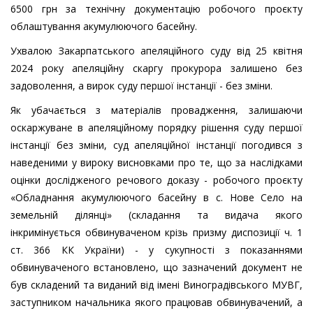
6500 грн за технічну документацію робочого проєкту
облаштування акумулюючого басейну.
Ухвалою Закарпатського апеляційного суду від 25 квітня
2024 року апеляційну скаргу прокурора залишено без
задоволення, а вирок суду першої інстанції - без зміни.
Як убачається з матеріалів провадження, залишаючи
оскаржуване в апеляційному порядку рішення суду першої
інстанції без зміни, суд апеляційної інстанції погодився з
наведеними у вироку висновками про те, що за наслідками
оцінки дослідженого речового доказу - робочого проєкту
«Обладнання акумулюючого басейну в с. Нове Село на
земельній ділянці» (складання та видача якого
інкримінується обвинуваченом крізь призму диспозиції ч. 1
ст. 366 КК України) - у сукупності з показаннями
обвинуваченого встановлено, що зазначений документ не
був складений та виданий від імені Виноградівського МУВГ,
заступником начальника якого працював обвинувачений, а