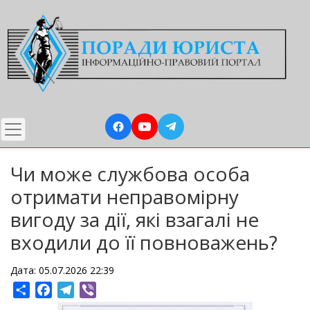
Перейти
до
основного
вмісту
Чи може службова особа
отримати неправомірну
вигоду за дії, які взагалі не
входили до її повноважень?
Дата: 05.07.2026 22:39
Share
Facebook
Telegram
Viber