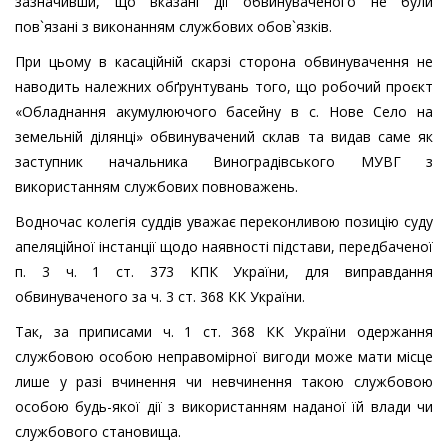
зазначивши, що вказані дії обвинуваченого не були
пов`язані з виконанням службових обов`язків.
При цьому в касаційній скарзі сторона обвинувачення не
наводить належних обґрунтувань того, що робочий проєкт
«Обладнання акумулюючого басейну в с. Нове Село на
земельній ділянці» обвинувачений склав та видав саме як
заступник начальника Виноградівського МУВГ з
використанням службових повноважень.
Водночас колегія суддів уважає переконливою позицію суду
апеляційної інстанції щодо наявності підстави, передбаченої
п. 3 ч. 1 ст. 373 КПК України, для виправдання
обвинуваченого за ч. 3 ст. 368 КК України.
Так, за приписами ч. 1 ст. 368 КК України одержання
службовою особою неправомірної вигоди може мати місце
лише у разі вчинення чи невчинення такою службовою
особою будь-якої дії з використанням наданої їй влади чи
службового становища.