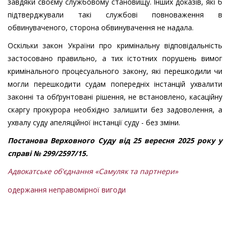
завдяки своєму службовому становищу. Інших доказів, які б
підтверджували такі службові повноваження в
обвинуваченого, сторона обвинувачення не надала.
Оскільки закон України про кримінальну відповідальність
застосовано правильно, а тих істотних порушень вимог
кримінального процесуального закону, які перешкодили чи
могли перешкодити судам попередніх інстанцій ухвалити
законні та обґрунтовані рішення, не встановлено, касаційну
скаргу прокурора необхідно залишити без задоволення, а
ухвалу суду апеляційної інстанції суду - без зміни.
Постанова Верховного Суду від 25 вересня 2025 року у
справі № 299/2597/15.
Адвокатське об'єднання «Самуляк та партнери»
одержання неправомірної вигоди