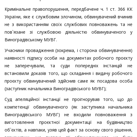
Кримінальне правопорушення, передбачене ч. 1 ст. 366 КК
України, яке є службовим злочином, обвинувачений вчинив
не з використанням своїх службових повноважень та не
пов`язане зі службовою діяльністю обвинуваченого у
Виноградівському МУВГ.
Учасники провадження (зокрема, і сторона обвинувачення)
наявності підпису особи на документах робочого проєкту
не заперечували, та суди попередніх інстанцій не
встановили доказів того, що складання і видачу робочого
проєкту обвинувачений здійснив саме як посадова особа
(заступник начальника Виноградівського МУВГ);
Суд апеляційної інстанції не проігнорував того, що до
компетенції обвинуваченого (як заступника начальника
Виноградівського МУВГ) не входили повноваження з
виготовлення проєктної документації на будівництво
об`єктів, а навпаки, узяв цей факт за основу свого рішення,