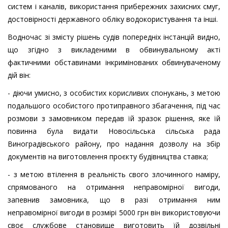
систем і каналів, використання прибережних захисних смуг,
достовірності державного обліку водокористування та інші.
Водночас зі змісту рішень судів попередніх інстанцій видно,
що згідно з викладеними в обвинувальному акті
фактичними обставинами інкримінованих обвинуваченому
дій він:
- діючи умисно, з особистих корисливих спонукань, з метою
подальшого особистого протиправного збагачення, під час
розмови з замовником передав їй зразок рішення, яке їй
повинна була видати Новосільська сільська рада
Виноградівського району, про надання дозволу на збір
документів на виготовлення проєкту будівництва ставка;
- з метою втілення в реальність свого злочинного наміру,
спрямованого на отримання неправомірної вигоди,
запевнив замовника, що в разі отримання ним
неправомірної вигоди в розмірі 5000 грн він використовуючи
своє службове становище виготовить їй дозвільні