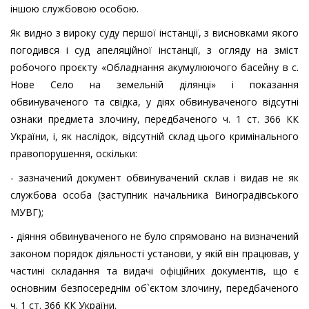
іншою службовою особою.
Як видно з вироку суду першої інстанції, з висновками якого
погодився і суд апеляційної інстанції, з огляду на зміст
робочого проєкту «Обладнання акумулюючого басейну в с.
Нове Село на земельній ділянці» і показання
обвинуваченого та свідка, у діях обвинуваченого відсутні
ознаки предмета злочину, передбаченого ч. 1 ст. 366 КК
України, і, як наслідок, відсутній склад цього кримінального
правопорушення, оскільки:
- зазначений документ обвинувачений склав і видав не як
службова особа (заступник начальника Виноградівського
МУВГ);
- діяння обвинуваченого не було спрямовано на визначений
законом порядок діяльності установи, у якій він працював, у
частині складання та видачі офіційних документів, що є
основним безпосереднім об`єктом злочину, передбаченого
ч. 1 ст. 366 КК України.