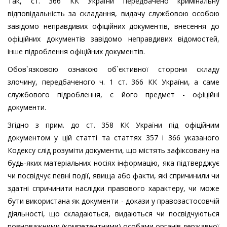
Так, ст. 366 КК України передбачено кримінальну
відповідальність за складання, видачу службовою особою
завідомо неправдивих офіційних документів, внесення до
офіційних документів завідомо неправдивих відомостей,
інше підроблення офіційних документів.
Обов`язковою ознакою об`єктивної сторони складу
злочину, передбаченого ч. 1 ст. 366 КК України, а саме
службового підроблення, є його предмет - офіційні
документи.
Згідно з прим. до ст. 358 КК України під офіційним
документом у цій статті та статтях 357 і 366 указаного
Кодексу слід розуміти документи, що містять зафіксовану на
будь-яких матеріальних носіях інформацію, яка підтверджує
чи посвідчує певні події, явища або факти, які спричинили чи
здатні спричинити наслідки правового характеру, чи може
бути використана як документи - докази у правозастосовчій
діяльності, що складаються, видаються чи посвідчуються
повноважними (компетентними) особами органів державної