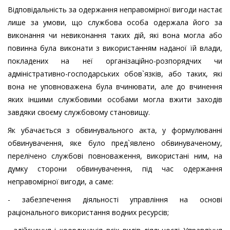
Відповідальність за одержання неправомірної вигоди настає
лише за умови, що службова особа одержала його за
виконання чи невиконання таких дій, які вона могла або
повинна була виконати з використанням наданої їй влади,
покладених на неї організаційно-розпорядчих чи
адміністративно-господарських обов`язків, або таких, які
вона не уповноважена була вчинювати, але до вчинення
яких іншими службовими особами могла вжити заходів
завдяки своєму службовому становищу.
Як убачається з обвинувального акта, у формулюванні
обвинувачення, яке було пред`явлено обвинуваченому,
перелічено службові повноваження, використані ним, на
думку сторони обвинувачення, під час одержання
неправомірної вигоди, а саме:
- забезпечення діяльності управління на основі
раціонального використання водних ресурсів;