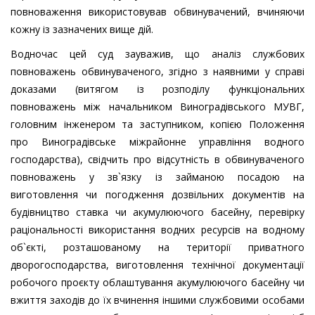
повноваження використовував обвинувачений, вчиняючи
кожну із зазначених вище дій.
Водночас цей суд зауважив, що аналіз службових
повноважень обвинуваченого, згідно з наявними у справі
доказами (витягом із розподілу функціональних
повноважень між начальником Виноградівського МУВГ,
головним інженером та заступником, копією Положення
про Виноградівське міжрайонне управління водного
господарства), свідчить про відсутність в обвинуваченого
повноважень у зв`язку із займаною посадою на
виготовлення чи погодження дозвільних документів на
будівництво ставка чи акумулюючого басейну, перевірку
раціональності використання водних ресурсів на водному
об`єкті, розташованому на території приватного
дворогосподарства, виготовлення технічної документації
робочого проєкту облаштування акумулюючого басейну чи
вжиття заходів до їх вчинення іншими службовими особами