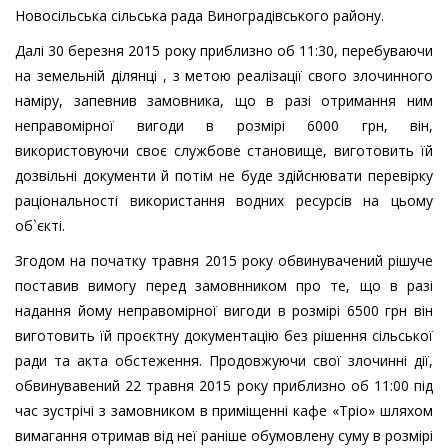
Новосільська сільська рада Виноградівського району.
Далі 30 березня 2015 року приблизно об 11:30, перебуваючи
на земельній ділянці , з метою реалізації свого злочинного
наміру, запевнив замовника, що в разі отримання ним
неправомірної вигоди в розмірі 6000 грн, він,
використовуючи своє службове становище, виготовить їй
дозвільні документи й потім не буде здійснювати перевірку
раціональності використання водних ресурсів на цьому
об`єкті.
Згодом на початку травня 2015 року обвинувачений рішуче
поставив вимогу перед замовнником про те, що в разі
надання йому неправомірної вигоди в розмірі 6500 грн він
виготовить їй проєктну документацію без рішення сільської
ради та акта обстеження. Продовжуючи свої злочинні дії,
обвинувавений 22 травня 2015 року приблизно об 11:00 під
час зустрічі з замовником в приміщенні кафе «Тріо» шляхом
вимагання отримав від неї раніше обумовлену суму в розмірі