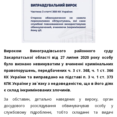
Вироком Виноградівського районного суду
Закарпатської області від 27 липня 2020 року особу
було визнано невинуватим у вчиненні кримінальних
правопорушень, передбачених ч. 3 ст. 368, ч. 1 ст. 366
КК України та виправдано на підставі п. 3 ч. 1 ст. 373
КПК України у зв`язку з недоведеністю, що в його діях
є склад інкримінованих злочинів.
За обставин, детально наведених у вироку, орган
досудового розслідування обвинувачував особу у
службовому підробленні, тобто складанні та видачі