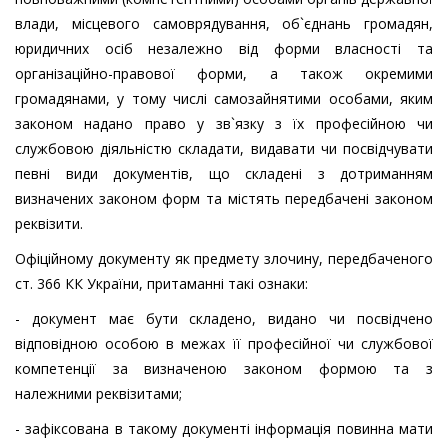
влади, місцевого самоврядування, об`єднань громадян,
юридичних осіб незалежно від форми власності та
організаційно-правової форми, а також окремими
громадянами, у тому числі самозайнятими особами, яким
законом надано право у зв`язку з їх професійною чи
службовою діяльністю складати, видавати чи посвідчувати
певні види документів, що складені з дотриманням
визначених законом форм та містять передбачені законом
реквізити.
Офіційному документу як предмету злочину, передбаченого
ст. 366 КК України, притаманні такі ознаки:
- документ має бути складено, видано чи посвідчено
відповідною особою в межах її професійної чи службової
компетенції за визначеною законом формою та з
належними реквізитами;
- зафіксована в такому документі інформація повинна мати