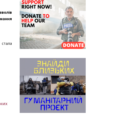
зволів
имання
а стала
ьних