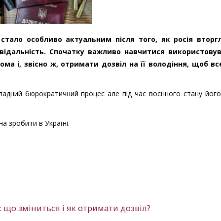
стало особливо актуальним після того, як росія вторг
відальність. Спочатку важливо навчитися використовув
а і, звісно ж, отримати дозвіл на її володіння, щоб вс
адний бюрократичний процес але під час воєнного стану його
а зробити в Україні.
: що зміниться і як отримати дозвіл?