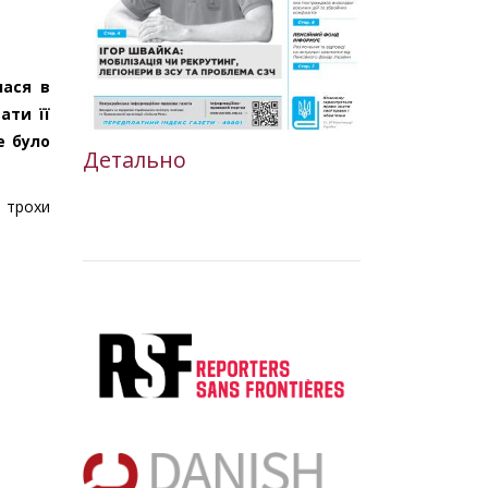
лася в
ати її
е було
Детально
 трохи