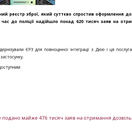
ний реєстр зброї, який суттєво спростив оформлення до
й час до поліції надійшло понад 620 тисяч заяв на отр
ернізували ЄРЗ для повноцінної інтеграції з Дією і ця послуг
 застосунку.
доступним:
же подано майже 476 тисяч заяв на отримання дозвіл