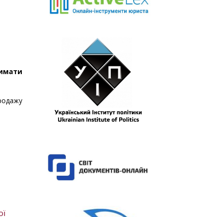
римати
продажу
ої