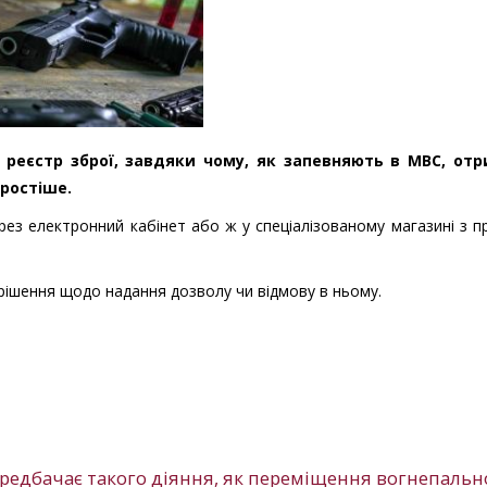
й реєстр зброї, завдяки чому, як запевняють в МВС, от
простіше.
рез електронний кабінет або ж у спеціалізованому магазині з 
 рішення щодо надання дозволу чи відмову в ньому.
передбачає такого діяння, як переміщення вогнепальн