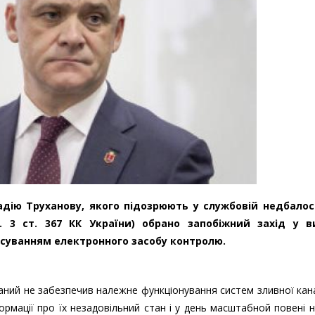
дію Труханову, якого підозрюють у службовій недбалос
 3 ст. 367 КК України) обрано запобіжний захід у в
суванням електронного засобу контролю.
аний не забезпечив належне функціонування систем зливної кана
формації про їх незадовільний стан і у день масштабной повені 