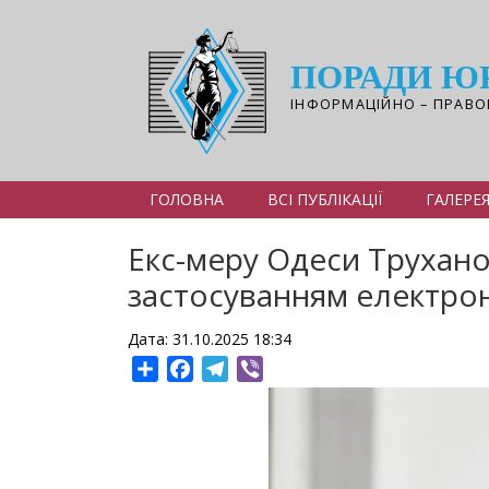
Перейти
до
основного
ПОРАДИ Ю
вмісту
ІНФОРМАЦІЙНО – ПРАВО
ГОЛОВНА
ВСІ ПУБЛІКАЦІЇ
ГАЛЕРЕ
Екс-меру Одеси Трухано
застосуванням електро
Дата: 31.10.2025 18:34
Share
Facebook
Telegram
Viber