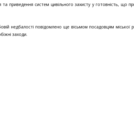
 та приведення систем цивільного захисту у готовність, що п
овій недбалості повідомлено ще вісьмом посадовцям міської 
біжні заходи.