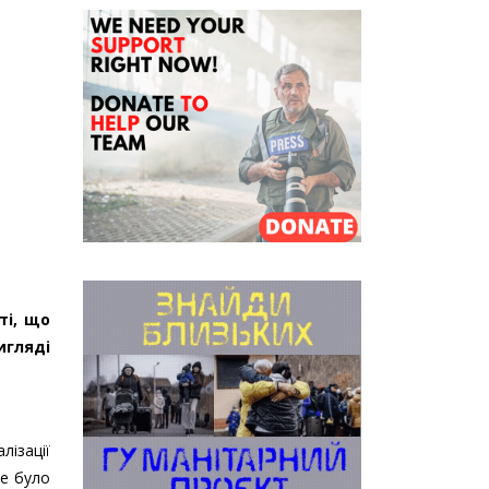
ті, що
игляді
лізації
не було