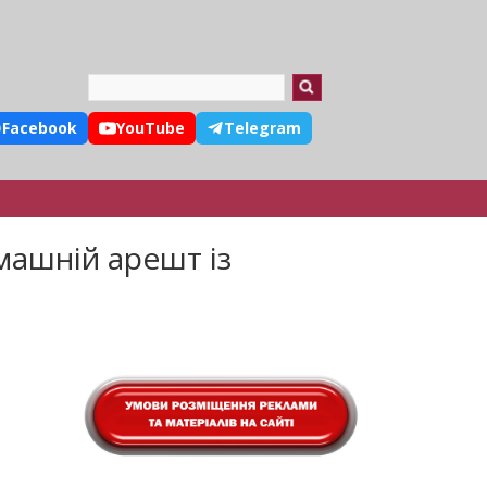
Search
Facebook
YouTube
Telegram
машній арешт із