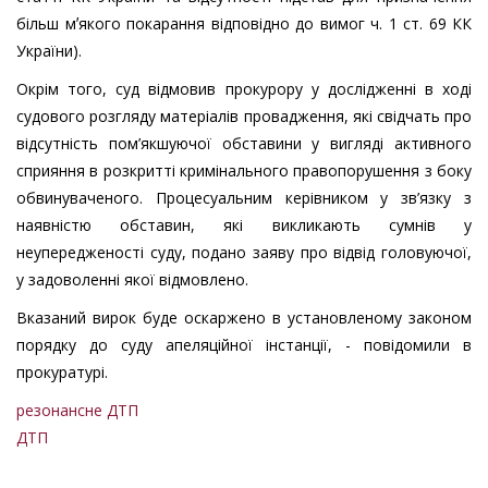
більш мʼякого покарання відповідно до вимог ч. 1 ст. 69 КК
України).
Окрім того, суд відмовив прокурору у дослідженні в ході
судового розгляду матеріалів провадження, які свідчать про
відсутність пом’якшуючої обставини у вигляді активного
сприяння в розкритті кримінального правопорушення з боку
обвинуваченого. Процесуальним керівником у зв’язку з
наявністю обставин, які викликають сумнів у
неупередженості суду, подано заяву про відвід головуючої,
у задоволенні якої відмовлено.
Вказаний вирок буде оскаржено в установленому законом
порядку до суду апеляційної інстанції, - повідомили в
прокуратурі.
резонансне ДТП
ДТП