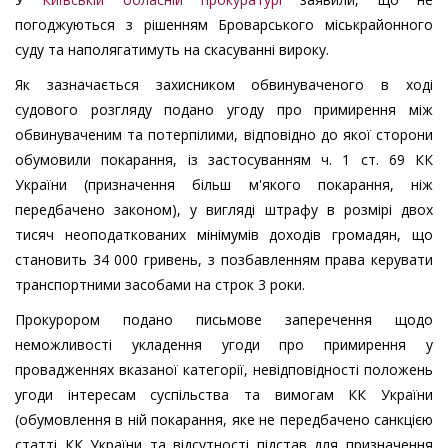
погоджуються з рішенням Броварського міськрайонного
суду та наполягатимуть на скасуванні вироку.
Як зазначається захисником обвинуваченого в ході
судового розгляду подано угоду про примирення між
обвинуваченим та потерпілими, відповідно до якої сторони
обумовили покарання, із застосуванням ч. 1 ст. 69 КК
України (призначення більш м'якого покарання, ніж
передбачено законом), у вигляді штрафу в розмірі двох
тисяч неоподаткованих мінімумів доходів громадян, що
становить 34 000 гривень, з позбавленням права керувати
транспортними засобами на строк 3 роки.
Прокурором подано письмове заперечення щодо
неможливості укладення угоди про примирення у
провадженнях вказаної категорії, невідповідності положень
угоди інтересам суспільства та вимогам КК України
(обумовлення в ній покарання, яке не передбачено санкцією
статті КК України та відсутності підстав для призначення