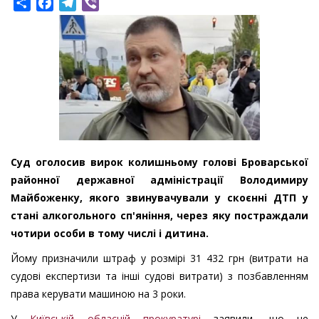
Share
Facebook
Telegram
Viber
Суд оголосив вирок колишньому голові Броварської
районної державної адміністрації Володимиру
Майбоженку, якого звинувачували у скоєнні ДТП у
стані алкогольного сп'яніння, через яку постраждали
чотири особи в тому числі і дитина.
Йому призначили штраф у розмірі 31 432 грн (витрати на
судові експертизи та інші судові витрати) з позбавленням
права керувати машиною на 3 роки.
У
Київській обласній прокуратурі
заявили, що не