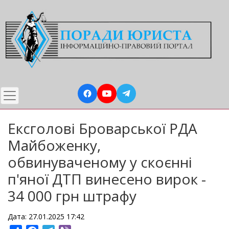
Перейти
до
основного
вмісту
Ексголові Броварської РДА
Майбоженку,
обвинуваченому у скоєнні
п'яної ДТП винесено вирок -
34 000 грн штрафу
Дата: 27.01.2025 17:42