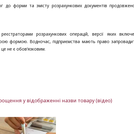
ог до форми та змісту розрахункових документів продовжен
еєстраторами розрахункових операцій, версії яких включ
рою формою. Водночас, підприємства мають право запровадит
 це не є обов’язковим.
ощення у відображенні назви товару (відео)