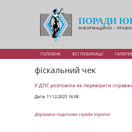
Перейти
до
основного
ПОРАДИ Ю
вмісту
ІНФОРМАЦІЙНО – ПРАВО
ГОЛОВНА
ВСІ ПУБЛІКАЦІЇ
ГАЛЕРЕ
фіскальний чек
У ДПС розповіли як перевірити справжн
Дата: 11.12.2025 16:08
Державна податкова служба України