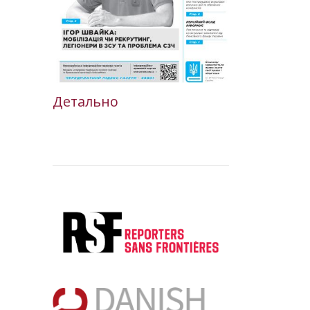
Детально