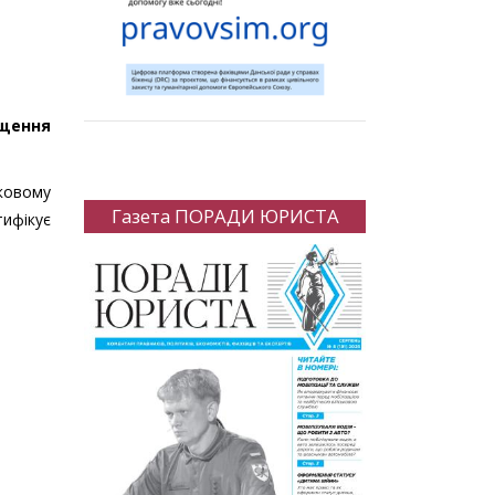
ощення
ковому
Газета ПОРАДИ ЮРИСТА
тифікує