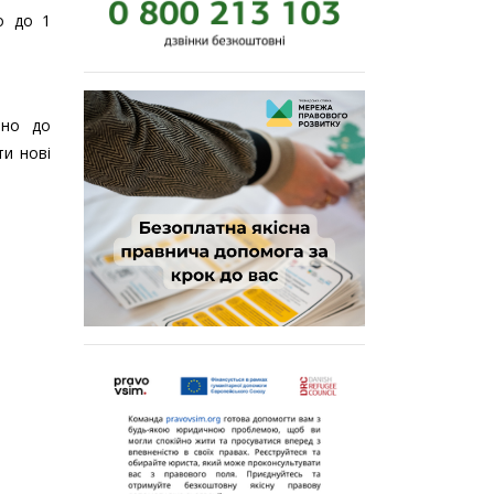
о до 1
ено до
и нові