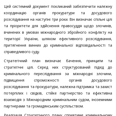
Цей системний документ покликаний забезпечити належну
координацію органів прокуратури та досудового
розслідування на наступні три роки. Він визначає спільні цілі
та пріоритети для здійснення правосуддя щодо злочинів,
вчинених в умовах міжнародного збройного конфлікту на
території України, шляхом ефективного розслідування,
притягнення винних до кримінальної відповідальності та
справедливого суду.
Стратегічний план визначає бачення, принципи та
стратегічні цілі. Серед них структурований підхід до
кримінального переслідування за міжнародні злочини,
підвищення спроможності органів досудового
розслідування та прокуратури, належна підтримка та захист
потерпілих і свідків, стійке партнерство та ефективна
взаємодія з Міжнародним кримінальним судом, іноземними
партнерами та громадянським суспільством.
Реалізація Стратегічного плану сприятиме кримінальному