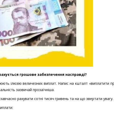
к рахується грошове забезпечення насправді?
рюють ілюзію величезних виплат. Напис на кшталт «виплатити п
альність зазвичай прозаїчніша.
завчасно рахувати сотні тисяч гривень та на що звертати увагу.
виплати: