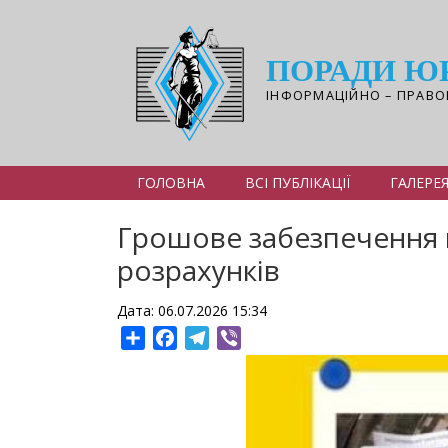
Перейти
до
основного
ПОРАДИ Ю
вмісту
ІНФОРМАЦІЙНО – ПРАВО
ГОЛОВНА
ВСІ ПУБЛІКАЦІЇ
ГАЛЕРЕ
Грошове забезпечення 
розрахунків
Дата: 06.07.2026 15:34
Share
Facebook
Telegram
Viber