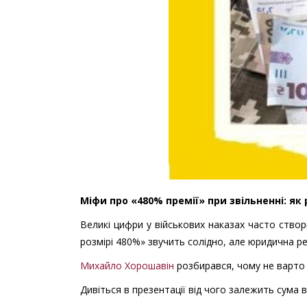
Міфи про «480% премії» при звільненні: я
Великі цифри у військових наказах часто ство
розмірі 480%» звучить солідно, але юридична ре
Михайло Хорошавін
розбирався, чому не варто 
Дивіться в презентації від чого залежить сума 