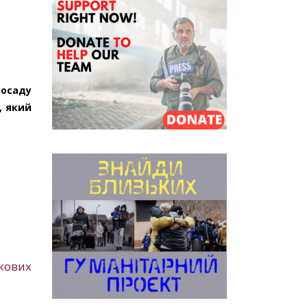
посаду
, який
ькових