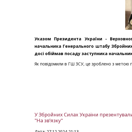
Указом Президента України - Верховно
начальника Генерального штабу Збройних
досі обіймав посаду заступника начальни
Як повідомили в ГШ ЗСУ, це зроблено з метою 
У Збройних Силах України презентувал
"На зв’язку"
Дата: 27.12.2024 21:13