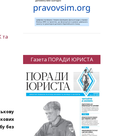
 та
Газета ПОРАДИ ЮРИСТА
ськову
ькових
бу без