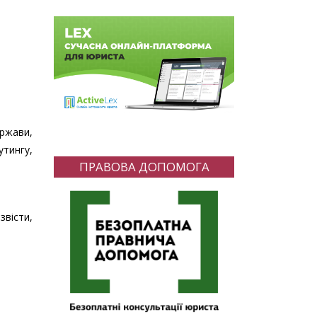
ержави,
утингу,
ПРАВОВА ДОПОМОГА
звісти,