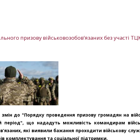
ьного призову військовозобов’язаних без участі ТЦК
о змін до "Порядку проведення призову громадян на вій
вий період", що нададуть можливість командирам війс
в’язаних, які виявили бажання проходити військову служ
рів комплектування та соціальної підтримки.