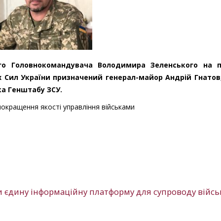
го Головнокомандувача Володимира Зеленського на 
 Сил України призначений генерал-майор Андрій Гнатов
ка Генштабу ЗСУ.
покращення якості управління військами
и єдину інформаційну платформу для супроводу війс