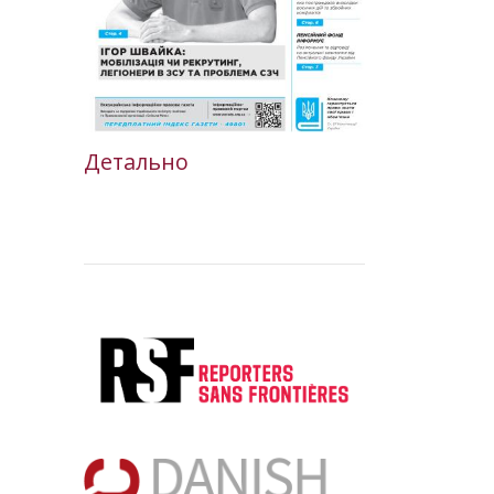
Детально