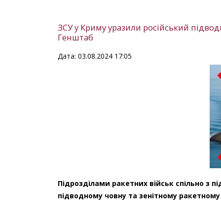
ЗСУ у Криму уразили російський підводн
Генштаб
Дата: 03.08.2024 17:05
Підрозділами ракетних військ спільно з п
підводному човну та зенітному ракетному