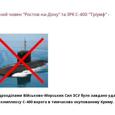
ий човен "Ростов-на-Дону" та ЗРК С-400 "Тріумф" -
ідрозділами Військово-Морських Сил ЗСУ було завдано уда
 комплексу С-400 ворога в тимчасово окупованому Криму.