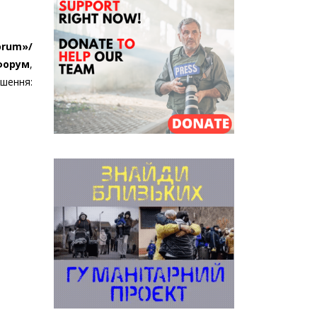
orum»/
форум
,
шення: