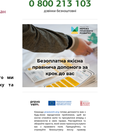
тан
ого ми
ку та