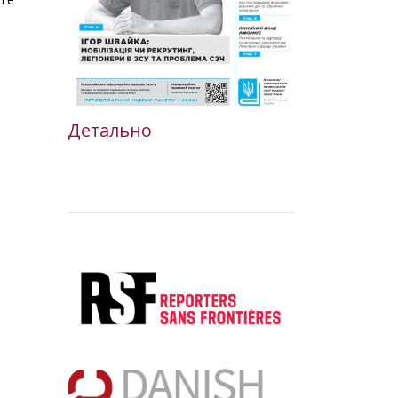
Детально