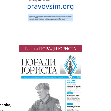
Газета ПОРАДИ ЮРИСТА
henko
,
Те