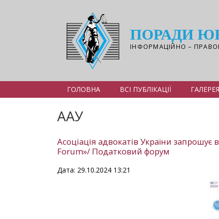
Перейти
до
основного
ПОРАДИ Ю
вмісту
ІНФОРМАЦІЙНО – ПРАВО
ГОЛОВНА
ВСІ ПУБЛІКАЦІЇ
ГАЛЕРЕ
ААУ
Асоціація адвокатів України запрошує вс
Forum»/ Податковий форум
Дата: 29.10.2024 13:21