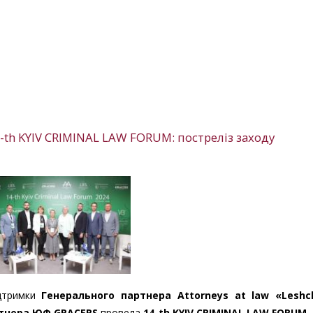
4-th KYIV CRIMINAL LAW FORUM: постреліз заходу
ідтримки
Генеральн
ого
партнер
а
Attorneys
at
law
«
Leshc
тнер
а
ЮФ GRACERS
провела
14-th KYIV CRIMINAL LAW FORUM.