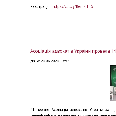
Реєстрація -
https://cutt.ly/RemzfET5
Асоціація адвокатів України провела 1
Дата: 24.06.2024 13:52
21 червня Асоціація адвокатів України за п
Doroshenko
&
partners
»
та
Експертн
ого
пар