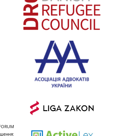
UM
ення: