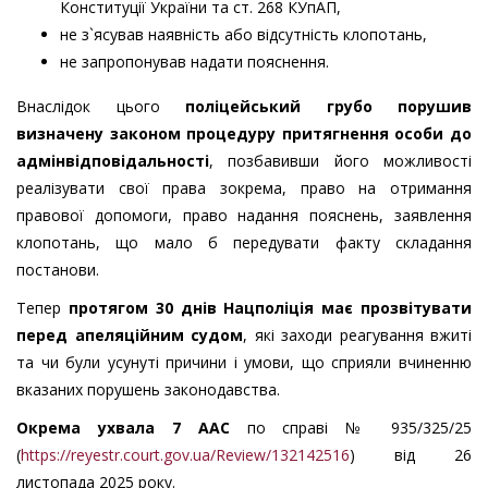
Конституції України та ст. 268 КУпАП,
не з`ясував наявність або відсутність клопотань,
не запропонував надати пояснення.
Внаслідок цього
поліцейський грубо порушив
визначену законом процедуру притягнення особи до
адмінвідповідальності
, позбавивши його можливості
реалізувати свої права зокрема, право на отримання
правової допомоги, право надання пояснень, заявлення
клопотань, що мало б передувати факту складання
постанови.
Тепер
протягом 30 днів Нацполіція має прозвітувати
перед апеляційним судом
, які заходи реагування вжиті
та чи були усунуті причини і умови, що сприяли вчиненню
вказаних порушень законодавства.
Окрема ухвала 7 ААС
по справі № 935/325/25
(
https://reyestr.court.gov.ua/Review/132142516
) від 26
листопада 2025 року.