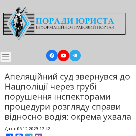
Перейти
до
основного
вмісту
Апеляційний суд звернувся до
Нацполіції через грубі
порушення інспекторами
процедури розгляду справи
відносно водія: окрема ухвала
Дата: 05.12.2025 12:42