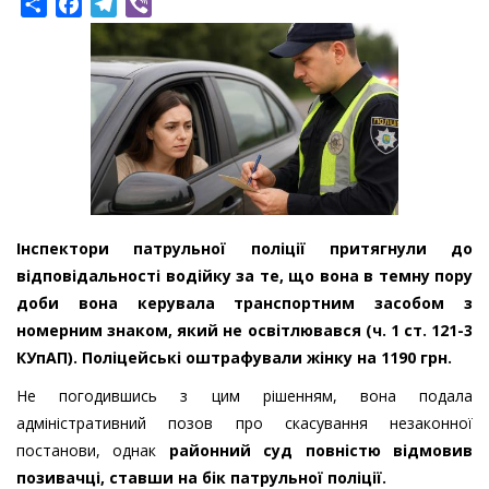
Share
Facebook
Telegram
Viber
Інспектори патрульної поліції притягнули до
відповідальності водійку за те, що вона в темну пору
доби вона керувала транспортним засобом з
номерним знаком, який не освітлювався (ч. 1 ст. 121-3
КУпАП). Поліцейські оштрафували жінку на 1190 грн.
Не погодившись з цим рішенням, вона подала
адміністративний позов про скасування незаконної
постанови, однак
районний суд повністю відмовив
позивачці, ставши на бік патрульної поліції.