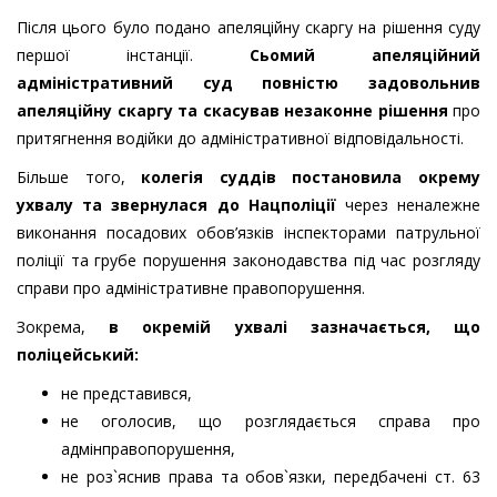
Після цього було подано апеляційну скаргу на рішення суду
першої інстанції.
Сьомий апеляційний
адміністративний суд повністю задовольнив
апеляційну скаргу та скасував незаконне рішення
про
притягнення водійки до адміністративної відповідальності.
Більше того,
колегія суддів постановила окрему
ухвалу та звернулася до Нацполіції
через неналежне
виконання посадових обов’язків інспекторами патрульної
поліції та грубе порушення законодавства під час розгляду
справи про адміністративне правопорушення.
Зокрема,
в окремій ухвалі зазначається, що
поліцейський:
не представився,
не оголосив, що розглядається справа про
адмінправопорушення,
не роз`яснив права та обов`язки, передбачені ст. 63