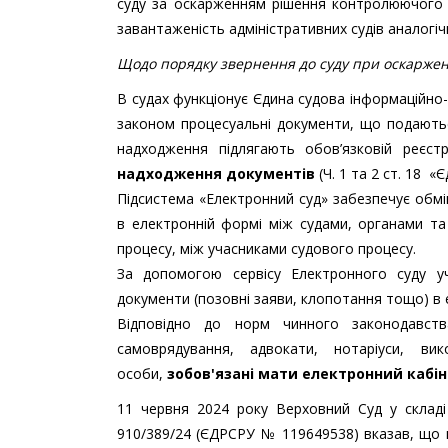
суду за оскарженням рішення контролюючого 
завантаженість адміністративних судів аналогіч
Щодо порядку звернення до суду при оскарже
В судах функціонує Єдина судова інформаційно-к
законом процесуальні документи, що подаютьс
надходження підлягають обов’язковій реєстр
надходження документів
(Ч. 1 та 2 ст. 18 
Підсистема «Електронний суд» забезпечує обм
в електронній формі між судами, органами т
процесу, між учасниками судового процесу.
За допомогою сервісу Електронного суду у
документи (позовні заяви, клопотання тощо) в
Відповідно до норм чинного законодавст
самоврядування, адвокати, нотаріуси, вик
особи,
зобов'язані мати електронний кабін
11 червня 2024 року Верховний Суд у складі
910/389/24 (ЄДРСРУ № 119649538) вказав, що ві