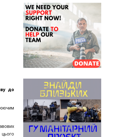
ову до
люючим
авових
м цього