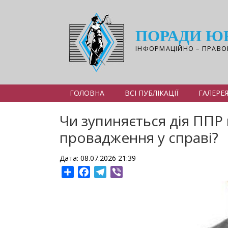
Перейти
до
основного
ПОРАДИ Ю
вмісту
ІНФОРМАЦІЙНО – ПРАВО
ГОЛОВНА
ВСІ ПУБЛІКАЦІЇ
ГАЛЕРЕ
Чи зупиняється дія ППР 
провадження у справі?
Дата: 08.07.2026 21:39
Share
Facebook
Telegram
Viber