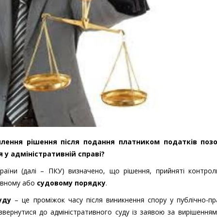
млення рішення після подання платником податків поз
 у адміністративній справі?
раїни (далі – ПКУ) визначено, що рішення, прийняті контро
тивному або
судовому порядку
.
уду
– це проміжок часу після виникнення спору у публічно-пр
звернутися до адміністративного суду із заявою за вирішення