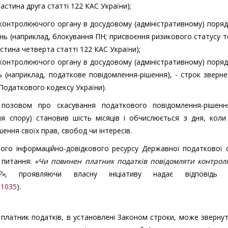
астина друга статті 122 КАС України);
контролюючого органу в досудовому (адміністративному) поряд
нь (наприклад, блокування ПН; присвоєння ризикового статусу т
стина четверта статті 122 КАС України);
контролюючого органу в досудовому (адміністративному) поряд
 (наприклад, податкове повідомлення-рішення), - строк зверн
 Податкового кодексу України).
позовом про скасування податкового повідомлення-рішенн
я спору) становив шість місяців і обчислюється з дня, коли
ення своїх прав, свобод чи інтересів.
ного інформаційно-довідкового ресурсу Державної податкової 
 питання:
«Чи повинен платник податків повідомляти контро
»
, проявляючи власну ініціативу надає відповідь 
31035
).
платник податків, в установлені Законом строки, може зверну