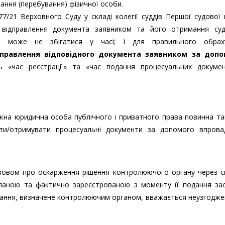
вання (перебування) фізичної особи.
77/21 Верховного Суду у складі колегії суддів Першої судової
о відправлення документа заявником та його отримання су
 може не збігатися у часі; і для правильного обрах
правлення відповідного документа заявником за доп
 «час реєстрації» та «час подання процесуальних докумен
ожна юридична особа публічного і приватного права повинна т
ати/отримувати процесуальні документи за допомого впрова
позовом про оскарження рішення контролюючого органу через с
сланою та фактично зареєстрованою з моменту її подання за
язання, визначене контролюючим органом, вважається неузгодж