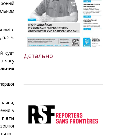
тронній
уальним
формі є
п. 2 ч.
й суд»
Детально
 з часу
альних
 першої
 заяви,
ження у
 п’яти
озовної
етьою -