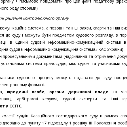
органу + письмово повідомити про цей факт податкову (врах
ного роду спорами).
нні рішення контролюючого органу
омунікаційна система, а позовні та інші заяви, скарги та інші ви
я до суду і можуть бути предметом судового розгляду, в пор
ації в Єдиній судовій інформаційно-комунікаційній системі
в
«Єдина судова інформаційно-комунікаційна система» КАС України)
ін процесуальними документами (надсилання та отримання доку
а установами системи правосуддя, між судом та учасниками су
часники судового процесу можуть подавати до суду процес
 електронному форматі.
ва,
юридичні особи
,
органи державної влади
та місц
онавці, арбітражні керуючі, судові експерти та інші юр
ет у ЄСІТС
.
 колегії суддів Касаційного господарського суду в рамках сп
дповідно до пункту 17 підрозділу 1 розділу III Положення особ