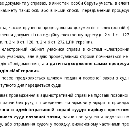
є документи у справах, в яких такі особи беруть участь, в елек
кабінету таких осіб або в інший спосіб, передбачений процес
тва, часом вручення процесуальних документів в електронній 
ня документів на офіційну електронну адресу (п. 2 ч. 1 ст. 127, 
, п. 2 ч. 8 ст. 128, п. 2 ч. 6 ст. 272 ЦПК України).
електронний кабінет учасника справи в системі «Електронни
у учаснику, але відлік процесуальних строків починається не
діл «Повідомлення», а
з дати надходження самих процесу
зділ «Мої справи».
о позов пред’являється шляхом подання позовної заяви в суд
аступного дня передається судді.
риває провадження в адміністративній справі на підставі позовної
ї заяви без руху, її повернення чи відмови у відкритті провад
ння в адміністративній справі суддя вирішує протягом
вного суду позовної заяви
, заяви про усунення недоліків п
ху, або отримання судом у порядку, визначеному частинами тр