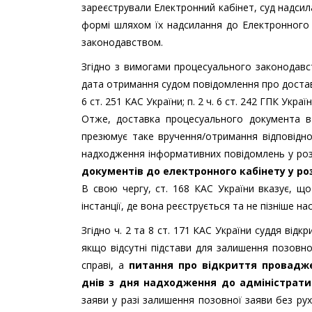
зареєстрували Електронний кабінет, суд надсила
формі шляхом їх надсилання до Електронного 
законодавством.
Згідно з вимогами процесуального законодавс
дата отримання судом повідомлення про доставлен
6 ст. 251 КАС України; п. 2 ч. 6 ст. 242 ГПК України
Отже, доставка процесуального документа в 
презюмує таке вручення/отримання відповідном
надходження інформативних повідомлень у роз
документів до електронного кабінету у ро
В свою чергу, ст. 168 КАС України вказує, щ
інстанції, де вона реєструється та не пізніше н
Згідно ч. 2 та 8 ст. 171 КАС України суддя відк
якщо відсутні підстави для залишення позовно
справі, а
питання про відкриття провадже
днів з дня надходження до адміністрати
заяви у разі залишення позовної заяви без ру