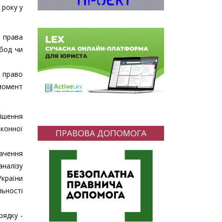
 року у
я права
обод чи
є право
 момент
ішення
конної
ПРАВОВА ДОПОМОГА
начення
аналізу
країни
льності
рядку -