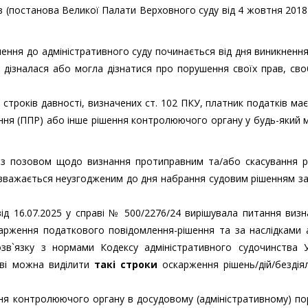
ів (постанова Великої Палати Верховного суду від 4 жовтня 2018
нення до адміністративного суду починається від дня виникненн
 дізналася або могла дізнатися про порушення своїх прав, св
м строків давності, визначених ст. 102 ПКУ, платник податків ма
ння (ППР) або інше рішення контролюючого органу у будь-який
 з позовом щодо визнання протиправним та/або скасування р
вважається неузгодженим до дня набрання судовим рішенням за
ід 16.07.2025 у справі № 500/2276/24 вирішувала питання виз
арження податкового повідомлення-рішення та за наслідками 
зв`язку з нормами Кодексу адміністративного судочинства У
тві можна виділити
такі строки
оскарження рішень/дій/бездія
ня контролюючого органу в досудовому (адміністративному) по