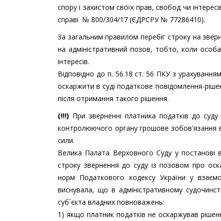
спору і захистом своїх прав, свобод чи інтерес
справі № 800/304/17 (ЄДРСРУ № 77286410).
За загальним правилом перебіг строку на звер
на адміністративний позов, тобто, коли особа
інтересів.
Відповідно до п. 56.18 ст. 56 ПКУ з урахування
оскаржити в суді податкове повідомлення-ріше
після отримання такого рішення.
(!!!)
При зверненні платника податків до суду
контролюючого органу грошове зобов'язання 
сили.
Велика Палата Верховного Суду у постанові в
строку звернення до суду із позовом про оск
норм Податкового кодексу України у взаємо
виснувала, що в адміністративному судочинс
суб`єкта владних повноважень:
1) якщо платник податків не оскаржував рішен