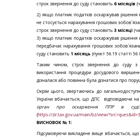
строк звернення до суду становить
6 місяців
(ч
2) якщо платник податків оскаржував рішення 
не стосується нарахування грошових зобов`яза
строк звернення до суду становить
3 місяці
(ча
3) якщо платник податків оскаржував рішення 
передбачає нарахування грошових зобов`язань
суду становить
1 місяць
(пункт 56.19 статті 56
Таким чином, строк звернення до суду з 
використання процедури досудового вирішенн
дізналася або повинна була дізнатися про поруш
Окрім цього, звертаючись до загальнодоступ
України вбачається, що ДПС відповідаючи на
орган про оскарження ППР в суді?
(
https://zir.tax.gov.ua/main/bz/view/?src=ques&id=
ВИСНОВОК № 1:
Підсумовуючи викладене вище вбачається, що 