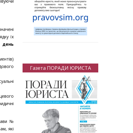
овуючи
значені
ядку їх
 день
ментів)
дового
Газета ПОРАДИ ЮРИСТА
уальні
евого
идичні
рави №
ам, які