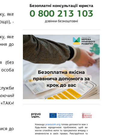
ку, яке
ощо), -
ку, яке
ення до
я (без
 особа
служби
люючий
«ТАК»!
тися до