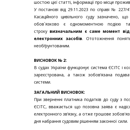
шостою цієї статті, інформації про місце прожи
У постанові від 29.11.2023 по справі № 227/4
Касаційного цивільного суду зазначено, щ
обов`язково є одномоментною подією та
строку
визначальним є саме момент від
електронних засобів
. Ототожнення понять
необґрунтованим.
ВИСНОВОК № 2:
В судах України функціонує система ЄСІТС і к
зареєстрована, а також зобов’язана подав
системи.
ЗАГАЛЬНИЙ ВИСНОВОК:
При зверненні платника податків до суду з 
ЄСІТС, вважається що позовна заява є наді
електронного зв’язку, а отже грошове зобов'
дня набрання судовим рішенням законної сили.