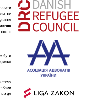
 палати
дом не
ування
омогою
тів» є
ам бути
дженої
истему
собами
еним до