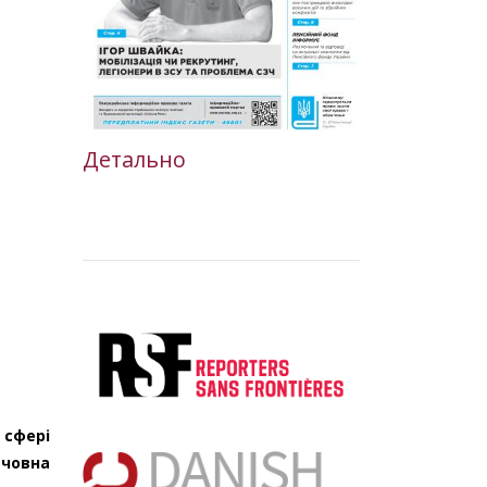
Детально
 сфері
човна