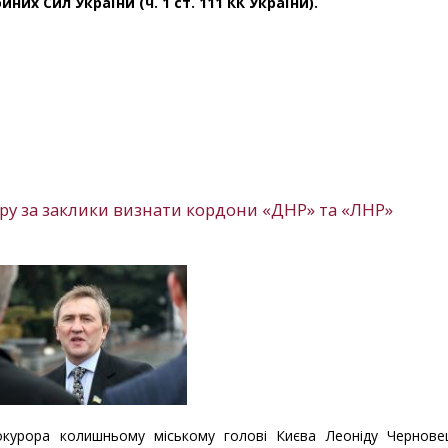
их Сил України (ч. 1 ст. 111 КК України).
у за заклики визнати кордони «ДНР» та «ЛНР»
окурора колишньому міському голові Києва Леоніду Чернове