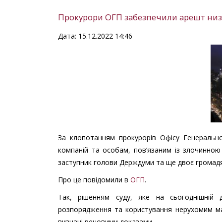
Прокурори ОГП забезпечили арешт низк
Дата: 15.12.2022 14:46
За клопотанням прокурорів Офісу Генеральн
компаній та особам, пов’язаним із злочинною ор
заступник голови Держдуми та ще двоє громадян
Про це повідомили в
ОГП
.
Так, рішенням суду, яке на сьогоднішній
розпорядження та користування нерухомим ма
визнані речовими доказами.