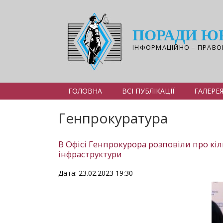
Перейти
до
основного
ПОРАДИ Ю
вмісту
ІНФОРМАЦІЙНО – ПРАВО
ГОЛОВНА
ВСІ ПУБЛІКАЦІЇ
ГАЛЕРЕ
Генпрокуратура
В Офісі Генпрокурора розповіли про кі
інфраструктури
Дата: 23.02.2023 19:30