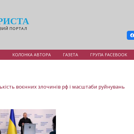
РИСТА
ВИЙ ПОРТАЛ
Я
КОЛОНКА АВТОРА
ГАЗЕТА
ГРУПА FACEBOOK
лькість воєнних злочинів рф і масштаби руйнувань