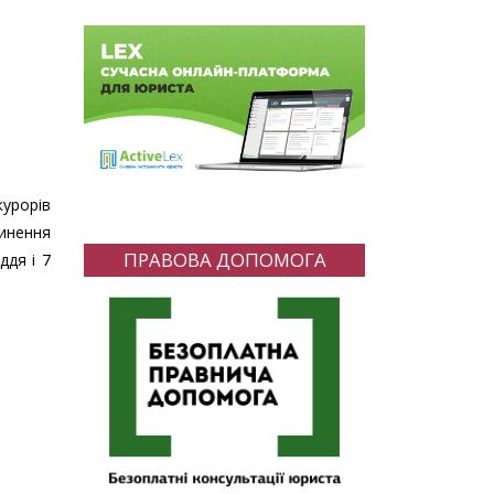
урорів
чинення
ПРАВОВА ДОПОМОГА
ддя і 7