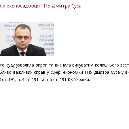
олі експосадовця ГПУ Дмитра Суса
ного суду ухвалила вирок та визнала винуватим колишнього зас
бливо важливих справ у сфері економіки ГПУ Дмитра Суса у в
. 191, ч. 4 ст. 191 та ч. 5 ст. 191 КК України.