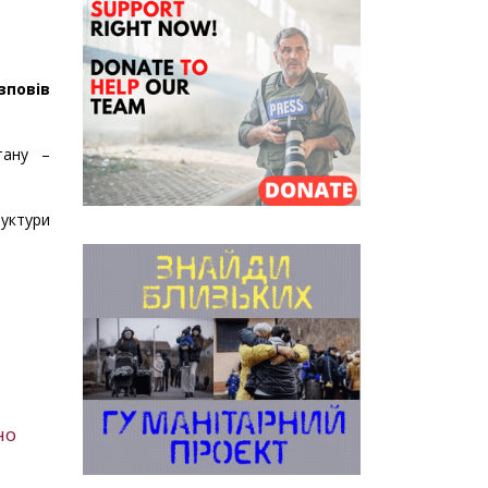
повів
тану –
руктури
но