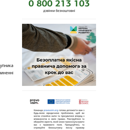
тупника
чиненні