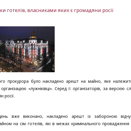
и готелів, власниками яких є громадяни росії
ого прокурора було накладено арешт на майно, яке належить
ганізацією «лужніківці». Серед її організаторів, за версією сл
 росії.
 день вже виконано, накладено арешт із забороною відчу
йном на сім готелів, які в межах кримінального провадження 