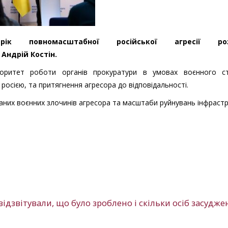
 повномасштабної російської агресії роз
Андрій Костін.
іоритет роботи органів прокуратури в умовах воєнного с
росією, та притягнення агресора до відповідальності.
ованих воєнних злочинів агресора та масштаби руйнувань інфраст
ідзвітували, що було зроблено і скільки осіб засудже