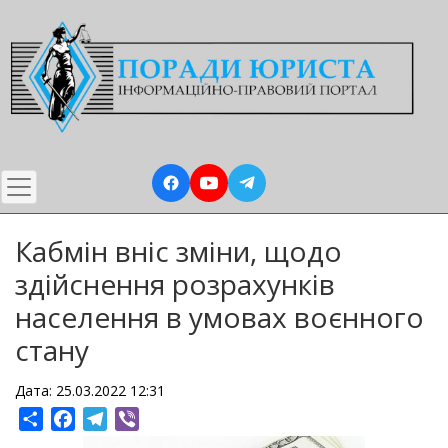
Перейти
до
основного
вмісту
Кабмін вніс зміни, щодо
здійснення розрахунків
населення в умовах воєнного
стану
Дата: 25.03.2022 12:31
Share
Facebook
Telegram
Viber