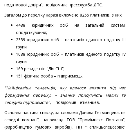
податкової довіри”, повідомила пресслужба ДПС.
Загалом до переліку наразі включено 8255 платників, з них:
4488 юридичних осіб на загальній системі
оподаткування;
2359 юридичних осіб – платників єдиного податку IІІ
групи;
1088 юридичних осіб – платників єдиного податку IV
групи;
169 резидентів “Дія Сіті”;
151 фізична особа – підприємець.
"Найцікавіша тенденція, яку вдалося виявити під час
формування переліку, – значна присутність малих та
середніх підприємств",
– повідомив Гетманцев.
Основна частина списку, за словами Данила Гетманцева, це
середні компанії, наприклад ТОВ “Промімпекс Полтава”,
(виробництво гумових виробів), ПП “Теплицьспецсервіс”