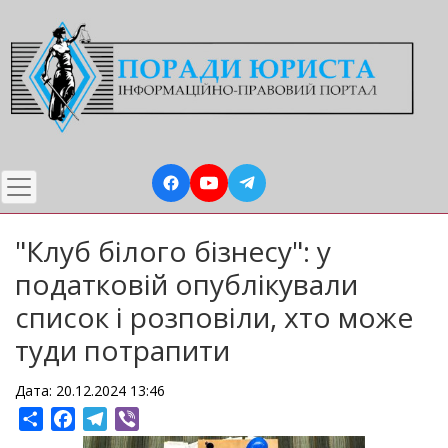
Перейти
до
основного
вмісту
"Клуб білого бізнесу": у
податковій опублікували
список і розповіли, хто може
туди потрапити
Дата: 20.12.2024 13:46
Share
Facebook
Telegram
Viber