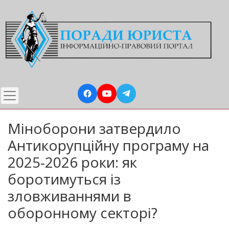
Перейти
до
основного
вмісту
Міноборони затвердило
Антикорупційну програму на
2025-2026 роки: як
боротимуться із
зловживаннями в
оборонному секторі?