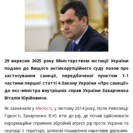
29 вересня 2025 року Міністерством юстиції України
подано до Вищого антикорупційного суду позов про
застосування санкції, передбаченої пунктом 1-1
частини першої статті 4 Закону України «Про санкції»
до екс-міністра внутрішніх справ України Захарченка
Віталія Юрійовича.
Як зазначили у
Мін'юсті
, у лютому 2014 року, після Революції
Гідності, Захарченко В.Ю. втік до рф, де почав здійснювати
інформаційне сприяння збройній агресії рф проти України та
окупації її території, шляхом поширення наративів держави-