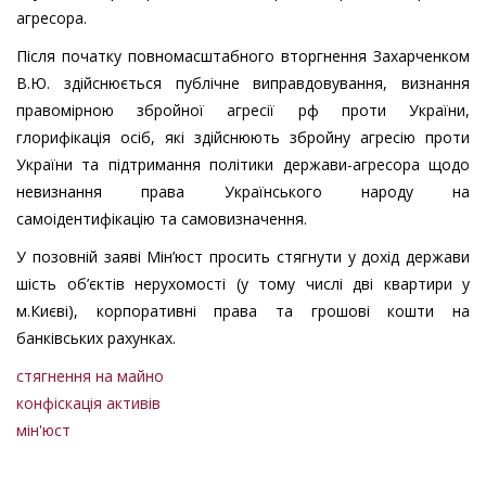
агресора.
Після початку повномасштабного вторгнення Захарченком
В.Ю. здійснюється публічне виправдовування, визнання
правомірною збройної агресії рф проти України,
глорифікація осіб, які здійснюють збройну агресію проти
України та підтримання політики держави-агресора щодо
невизнання права Українського народу на
самоідентифікацію та самовизначення.
У позовній заяві Мін’юст просить стягнути у дохід держави
шість об’єктів нерухомості (у тому числі дві квартири у
м.Києві), корпоративні права та грошові кошти на
банківських рахунках.
стягнення на майно
конфіскація активів
мін'юст