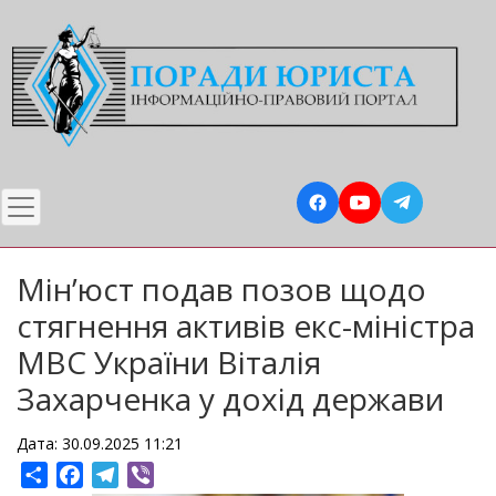
Перейти
до
основного
вмісту
Мін’юст подав позов щодо
стягнення активів екс-міністра
МВС України Віталія
Захарченка у дохід держави
Дата: 30.09.2025 11:21
Share
Facebook
Telegram
Viber