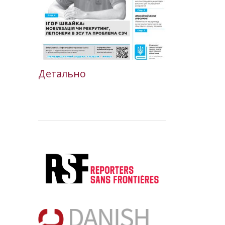
Детально