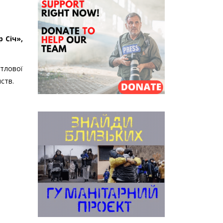
 Січ»,
итлової
иств.