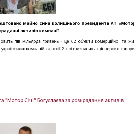
арештовано майно сина колишнього президента АТ «Мотор
раданні активів компанії.
овить пів мільярда гривень - це 62 об’єкти комерційної та ж
 українських компаній та акції 2-х вітчизняних акціонерних товар
 "Мотор Січі" Богуслаєва за розкрадання активів