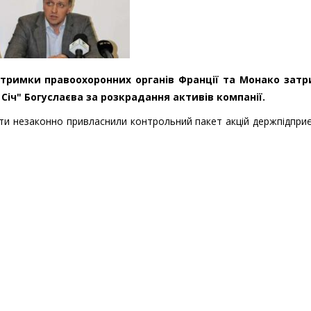
ідтримки правоохоронних органів Франції та Монако зат
іч" Богуслаєва за розкрадання активів компанії.
нти незаконно привласнили контрольний пакет акцій держпідпри