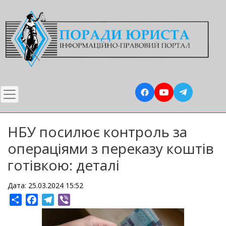
Перейти
до
основного
вмісту
НБУ посилює контроль за
операціями з переказу коштів
готівкою: деталі
Дата: 25.03.2024 15:52
Share
Facebook
Telegram
Viber