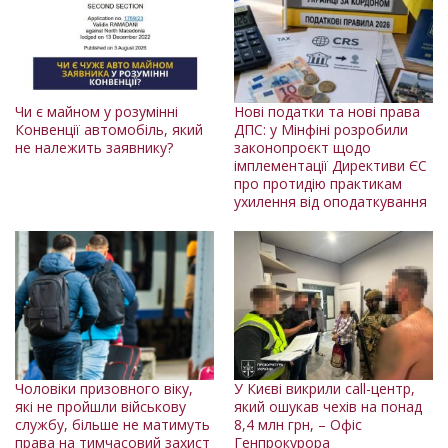
Чи є майном у розумінні
Нові податки та нові права
Конвенції автомобіль, який
ДПС: у Мінфіні розробили
не належить заявнику?
законопроєкт щодо
імплементації Директиви ЄС
про протидію практикам
ухилення від оподаткування
Чоловіки призовного віку,
У Києві викрили call-центр,
які не пройшли військову
який ошукав чехів на понад
службу, більше не матимуть
8,4 млн грн, – Офіс
права на тимчасовий захист
Генпрокурора