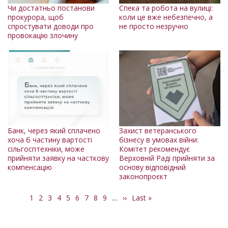
Чи достатньо постанови
Спека та робота на вулиці:
прокурора, щоб
коли це вже небезпечно, а
спростувати доводи про
не просто незручно
провокацію злочину
Банк, через який сплачено
Захист ветеранського
хоча б частину вартості
бізнесу в умовах війни:
сільгосптехніки, може
Комітет рекомендує
прийняти заявку на часткову
Верховній Раді прийняти за
компенсацію
основу відповідний
законопроєкт
Поточна
1
Сторінка
2
Сторінка
3
Сторінка
4
Сторінка
5
Сторінка
6
Сторінка
7
Сторінка
8
Сторінка
9
…
Наступна
››
Остання
Last »
Розбивка
сторінка
сторінка
сторінка
на
сторінки