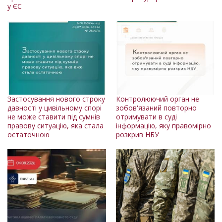
у ЄС
Застосування нового строку
Контролюючий орган не
давності у цивільному спорі
зобов'язаний повторно
не може ставити під сумнів
отримувати в суді
правову ситуацію, яка стала
інформацію, яку правомірно
остаточною
розкрив НБУ