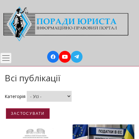
Перейти
до
основного
вмісту
Всі публікації
Категорія