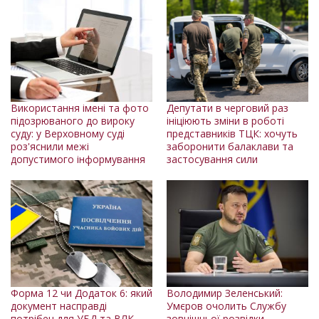
Використання імені та фото
Депутати в черговий раз
підозрюваного до вироку
ініціюють зміни в роботі
суду: у Верховному суді
представників ТЦК: хочуть
роз'яснили межі
заборонити балаклави та
допустимого інформування
застосування сили
Форма 12 чи Додаток 6: який
Володимир Зеленський:
документ насправді
Умєров очолить Службу
потрібен для УБД та ВЛК
зовнішньої розвідки,