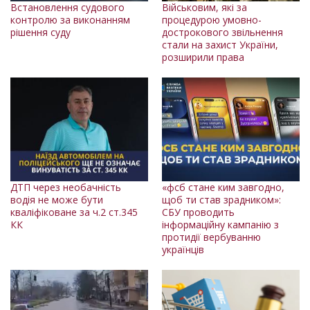
Встановлення судового
Військовим, які за
контролю за виконанням
процедурою умовно-
рішення суду
дострокового звільнення
стали на захист України,
розширили права
ДТП через необачність
«фсб стане ким завгодно,
водія не може бути
щоб ти став зрадником»:
кваліфіковане за ч.2 ст.345
СБУ проводить
КК
інформаційну кампанію з
протидії вербуванню
українців