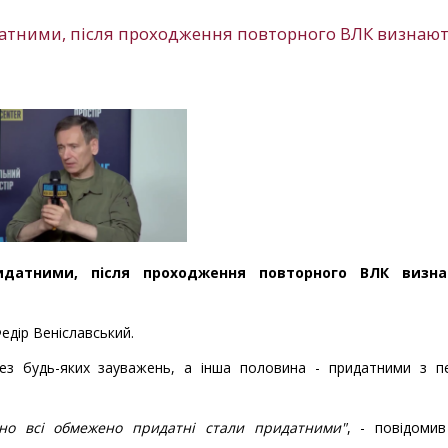
датними, після проходження повторного ВЛК визнаю
идатними, після проходження повторного ВЛК визна
едір Веніславський.
ез будь-яких зауважень, а інша половина - придатними з п
но всі обмежено придатні стали придатними"
, - повідомив