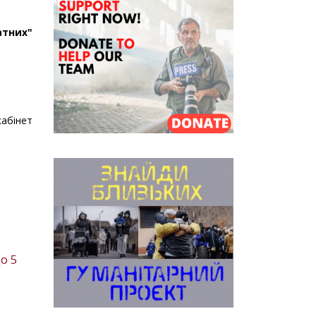
тних"
абінет
о 5