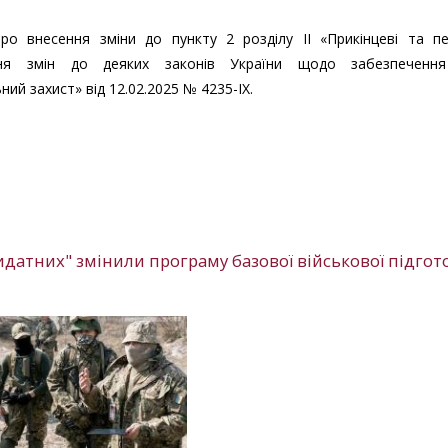
 внесення зміни до пункту 2 розділу II «Прикінцеві та пер
ня змін до деяких законів України щодо забезпеченн
ий захист» від 12.02.2025 № 4235-IX.
датних" змінили програму базової військової підгот