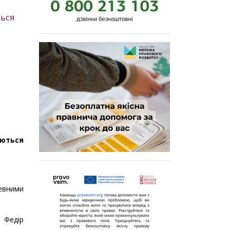
ться
ються
евними
 Федір