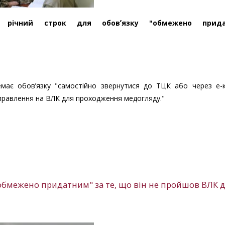
вся річний строк для обовʼязку "обмежено прида
немає обовʼязку "самостійно звернутися до ТЦК або через е-к
правлення на ВЛК для проходження медогляду."
обмежено придатним" за те, що він не пройшов ВЛК д