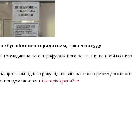
е не був обмежено придатним, - рішення суду.
сті громадянина та оштрафували його за те, що не пройшов ВЛ
на протягом одного року під час дії правового режиму воєнного
ує, повідомляє юрист
Вікторія Драпайло
.