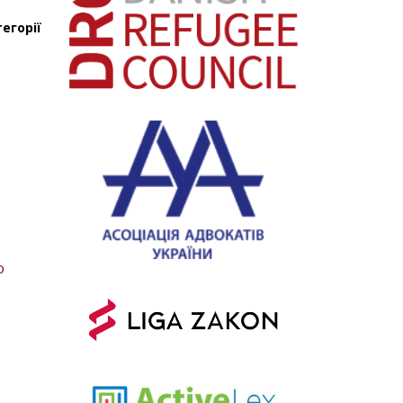
егорії
о