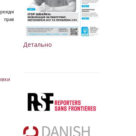
ехідні
я прав
Детально
овки