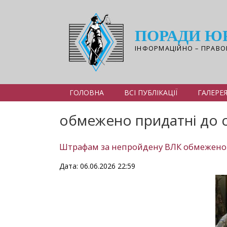
Перейти
до
основного
ПОРАДИ Ю
вмісту
ІНФОРМАЦІЙНО – ПРАВО
ГОЛОВНА
ВСІ ПУБЛІКАЦІЇ
ГАЛЕРЕ
обмежено придатні до 
Штрафам за непройдену ВЛК обмежено 
Дата: 06.06.2026 22:59