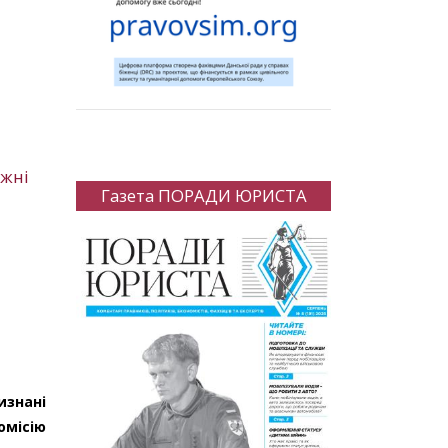
ижні
Газета ПОРАДИ ЮРИСТА
изнані
омісію