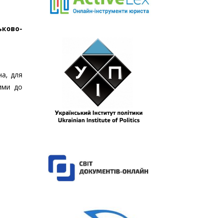
ьково-
а, для
ими до