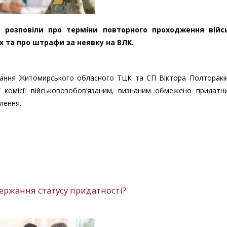
розповіли про терміни повторного проходження війс
х та про штрафи за неявку на ВЛК.
вання Житомирського обласного ТЦК та СП Віктора Полторакін
ї комісії військовозобов’язаним, визнаним обмежено придатн
лення.
ержання статусу придатності?