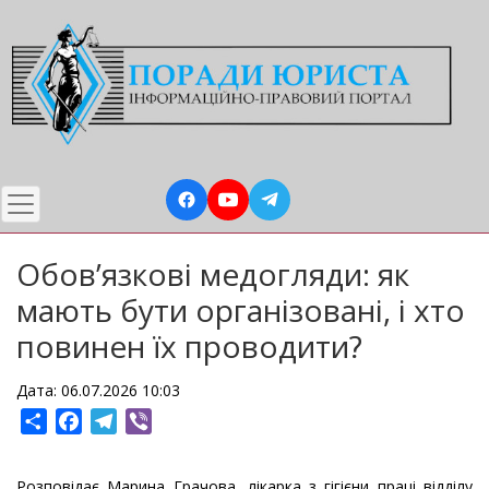
Перейти
до
основного
вмісту
Обовʼязкові медогляди: як
мають бути організовані, і хто
повинен їх проводити?
Дата: 06.07.2026 10:03
Share
Facebook
Telegram
Viber
Розповідає Марина Грачова, лікарка з гігієни праці відділу