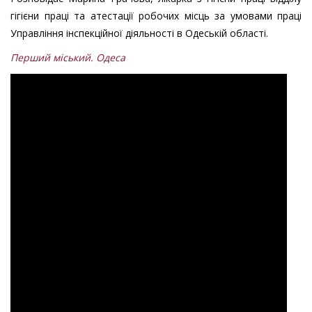
гігієни праці та атестації робочих місць за умовами праці
Управління інспекційної діяльності в Одеській області.
Перший міський. Одеса
медогляд