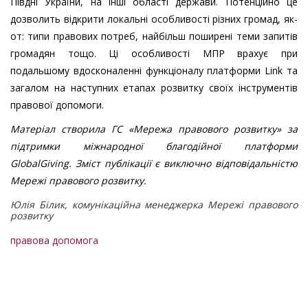
Півдні України, на інші області держави. Потенційно це
дозволить відкрити локальні особливості різних громад, як-
от: типи правових потреб, найбільш поширені теми запитів
громадян тощо. Ці особливості МПР врахує при
подальшому вдосконаленні функціоналу платформи Link та
загалом на наступних етапах розвитку своїх інструментів
правової допомоги.
Матеріал створила ГС «Мережа правового розвитку» за
підтримки міжнародної благодійної платформи
GlobalGiving. Зміст публікації є виключно відповідальністю
Мережі правового розвитку.
Юлія Білик, комунікаційна менеджерка Мережі правового
розвитку
правова допомога