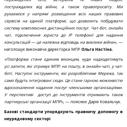
постраждалих від війни, а також правопросвіту. Ми
рухаємося у напрямі розміщення всіх наших правових
сервісів на єдиній платформі, що дозволить побудувати
систему комплексних дистанційних послуг. Чат-бот, онлайн
чат, підключення юриста до IP телефонії для надання
консультацій — це належна відповідь на виклики війни»,
—
наголошує виконавча директорка МПР
Ольга Настіна.
«Платформа стане єдиним віконцем, куди надходитимуть
усі запити, які отримує МПР: на пошту, в онлайн-чаті, у чат-
боті. Наступні інструменти, які розроблятиме Мережа, так
само будуть інтегровані сюди. Це стане гарною можливістю
вдосконалення надання послуг членськими організаціями.
У перспективі доступ до інструментів отримають також
партнерські організації МПР»
, — пояснює Дарія Ковальчук.
Базові стандарти упорядкують правничу допомогу в
неурядовому секторі