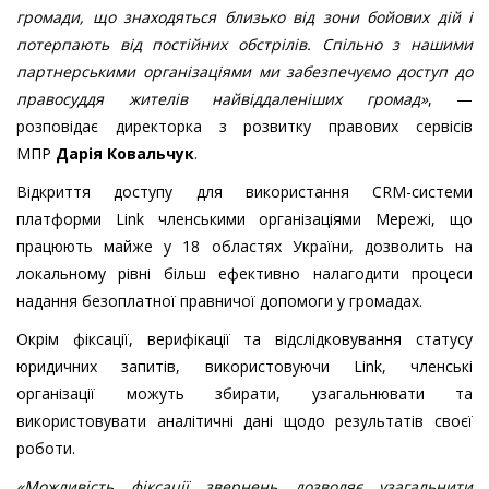
громади, що знаходяться близько від зони бойових дій і
потерпають від постійних обстрілів. Спільно з нашими
партнерськими організаціями ми забезпечуємо доступ до
правосуддя жителів найвіддаленіших громад»
, —
розповідає директорка з розвитку правових сервісів
МПР
Дарія Ковальчук
.
Відкриття доступу для використання CRM-системи
платформи Link членськими організаціями Мережі, що
працюють майже у 18 областях України, дозволить на
локальному рівні більш ефективно налагодити процеси
надання безоплатної правничої допомоги у громадах.
Окрім фіксації, верифікації та відслідковування статусу
юридичних запитів, використовуючи Link, членські
організації можуть збирати, узагальнювати та
використовувати аналітичні дані щодо результатів своєї
роботи.
«Можливість фіксації звернень дозволяє узагальнити