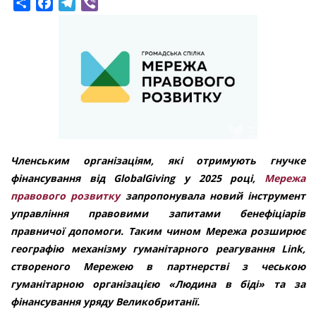
Share
Facebook
Telegram
Viber
Членським організаціям, які отримують гнучке
фінансування від GlobalGiving у 2025 році,
Мережа
правового розвитку
запропонувала новий інструмент
управління правовими запитами бенефіціарів
правничої допомоги. Таким чином Мережа розширює
географію механізму гуманітарного реагування Link,
створеного Мережею в партнерстві з чеською
гуманітарною організацією «Людина в біді» та за
фінансування уряду Великобританії.