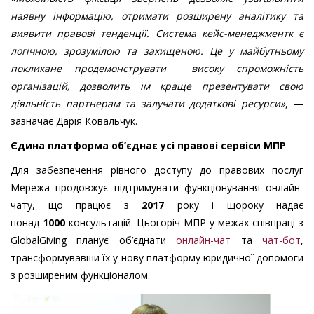
наявну інформацію, отримати розширену аналітику та
виявити правові тенденції. Система кейс-менеджментк є
логічною, зрозумілою та захищеною. Це у майбутньому
покликане продемонструвати високу спроможність
організацій, дозволить їм краще презентувати свою
діяльність партнерам та залучати додаткові ресурси»
, —
зазначає Дарія Ковальчук.
Єдина платформа об’єднає усі правові сервіси МПР
Для забезпечення рівного доступу до правових послуг
Мережа продовжує підтримувати функціонування онлайн-
чату, що працює з
2017
року і щороку надає
понад
1000
консультацій. Цьогоріч МПР у межах співпраці з
GlobalGiving планує об’єднати
онлайн-чат
та
чат-бот
,
трансформувавши їх у нову платформу юридичної допомоги
з розширеним функціоналом.