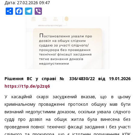
Дата: 27.02.2026 09:47
Share
Facebook
Telegram
Viber
Рішення ВС у справі № 336/4830/22 від 19.01.2026
https://t1p.de/p2zq6
У касаційній скарзі засуджений вказав, що в цьому
кримінальному провадженні протокол обшуку мав бути
визнаний недопустимим доказом, оскільки ухвала слідчого
судді про дозвіл на обшук житла була винесена без
проведення повної технічної фіксації засідання і без участі
слідчого та прокурора, що є істотним порушенням КПК