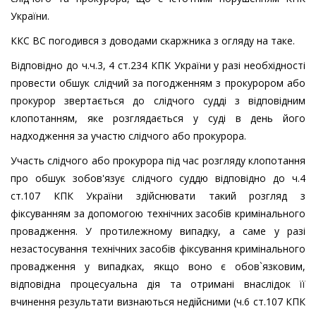
України.
ККС ВС погодився з доводами скаржника з огляду на таке.
Відповідно до ч.ч.3, 4 ст.234 КПК України у разі необхідності
провести обшук слідчий за погодженням з прокурором або
прокурор звертається до слідчого судді з відповідним
клопотанням, яке розглядається у суді в день його
надходження за участю слідчого або прокурора.
Участь слідчого або прокурора під час розгляду клопотання
про обшук зобов'язує слідчого суддю відповідно до ч.4
ст.107 КПК України здійснювати такий розгляд з
фіксуванням за допомогою технічних засобів кримінального
провадження. У протилежному випадку, а саме у разі
незастосування технічних засобів фіксування кримінального
провадження у випадках, якщо воно є обов`язковим,
відповідна процесуальна дія та отримані внаслідок її
вчинення результати визнаються недійсними (ч.6 ст.107 КПК