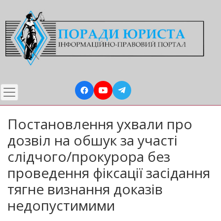
Перейти
до
основного
вмісту
Постановлення ухвали про
дозвіл на обшук за участі
слідчого/прокурора без
проведення фіксації засідання
тягне визнання доказів
недопустимими