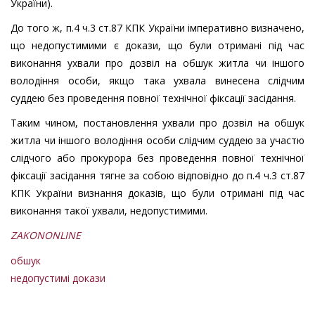
України).
До того ж, п.4 ч.3 ст.87 КПК України імперативно визначено,
що недопустимими є докази, що були отримані під час
виконання ухвали про дозвіл на обшук житла чи іншого
володіння особи, якщо така ухвала винесена слідчим
суддею без проведення повної технічної фіксації засідання.
Таким чином, постановлення ухвали про дозвіл на обшук
житла чи іншого володіння особи слідчим суддею за участю
слідчого або прокурора без проведення повної технічної
фіксації засідання тягне за собою відповідно до п.4 ч.3 ст.87
КПК України визнання доказів, що були отримані під час
виконання такої ухвали, недопустимими.
ZAKONONLINE
обшук
недопустимі докази