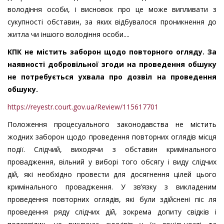
володіння особи, і висновок про це може випливати з
сукупності обставин, за яких відбувалося проникнення до
житла чи іншого володіння особи....
КПК не містить заборон щодо повторного огляду. За
наявності добровільної згоди на проведення обшуку
не потребується ухвала про дозвіл на проведення
обшуку.
https://reyestr.court.gov.ua/Review/115617701
Положення процесуального законодавства не містить
жодних заборон щодо проведення повторних оглядів місця
події. Слідчий, виходячи з обставин кримінального
провадження, вільний у виборі того обсягу і виду слідчих
дій, які необхідно провести для досягнення цілей цього
кримінального провадження. У зв’язку з викладеним
проведення повторних оглядів, які були здійснені піс ля
проведення ряду слідчих дій, зокрема допиту свідків і