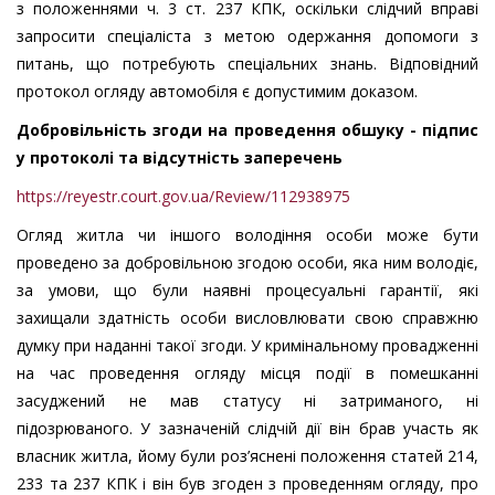
з положеннями ч. 3 ст. 237 КПК, оскільки слідчий вправі
запросити спеціаліста з метою одержання допомоги з
питань, що потребують спеціальних знань. Відповідний
протокол огляду автомобіля є допустимим доказом.
Добровільність згоди на проведення обшуку - підпис
у протоколі та відсутність заперечень
https://reyestr.court.gov.ua/Review/112938975
Огляд житла чи іншого володіння особи може бути
проведено за добровільною згодою особи, яка ним володіє,
за умови, що були наявні процесуальні гарантії, які
захищали здатність особи висловлювати свою справжню
думку при наданні такої згоди. У кримінальному провадженні
на час проведення огляду місця події в помешканні
засуджений не мав статусу ні затриманого, ні
підозрюваного. У зазначеній слідчій дії він брав участь як
власник житла, йому були роз’яснені положення статей 214,
233 та 237 КПК і він був згоден з проведенням огляду, про