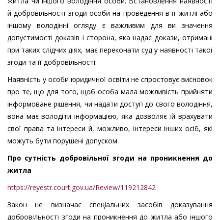
житла чи іншого володіння особи. Встановлення наявності
й добровільності згоди особи на проведення в її житлі або
іншому володінні огляду є важливим для ви значення
допустимості доказів і сторона, яка надає докази, отримані
при таких слідчих діях, має переконати суд у наявності такої
згоди та її добровільності.
Наявність у особи юридичної освіти не спростовує висновок
про те, що для того, щоб особа мала можливість прийняти
інформоване рішення, чи надати доступ до свого володіння,
вона має володіти інформацією, яка дозволяє їй врахувати
свої права та інтереси й, можливо, інтереси інших осіб, які
можуть бути порушені допуском.
Про сутність добровільної згоди на проникнення до
житла
https://reyestr.court.gov.ua/Review/119212842
Закон не визначає спеціальних засобів доказування
добровільності згоди на проникнення до житла або іншого