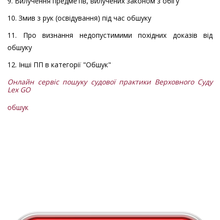
9. Вилучення предметів, вилучених законом з обігу
10. Змив з рук (освідування) під час обшуку
11. Про визнання недопустимими похідних доказів від
обшуку
12. Інші ПП в категорії "Обшук"
Онлайн сервіс пошуку судової практики Верховного Суду
Lex GO
обшук