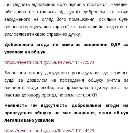
що свідчить відповідний його підпис у протоколі. Наведені
обставини не ставлять під сумнів добровільність згоди
засудженого на огляд його помешкання, оскільки були
наявні всі процесуальні гарантії, які захищали його здатність
висловлювати свою справжню думку.
Добровільна згода не вимагає звернення ОДР за
ухвалою на обшук
https://reyestr.court.gov.ua/Review/111772574
Звернення органу досудового розслідування до слідчого
судді за дозволом на проведення обшуку житла за
наявності згоди особи, яка проживала в цьому житлі на
підставі договору оренди, не вимагається КП
Наявність чи відсутність добровільної згоди на
проведення обшуку не має значення, якщо обшук
легалізовано ухвалою
https://reyestr.court.gov.ua/Review/110144423