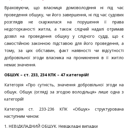
Враховуючи, що власниця домоволодіння ні під час
проведення обшуку, чи його завершення, ні під час судових
розглядів не скаржилася на порушення її права
недоторканості житла, а також слідчий надалі отримав
дозвіл на проведення обшуку у слідчого судді, що є
самостійною законною підставою для його проведення, а
тому, за цих обставин, факт наявності чи відсутності
добровільної згоди власника на проникнення в її житло
немає значення.
ОБШУК – ст. 233, 234 КПК – 47 категорій!
Категорія «Про сутність, значення добровільної згоди на
обшук. Обшук (огляд) за згодою володільця» лише одна з
категорій!
Категорія ст. 233-236 КПК «Обшук» структурована
наступним чином:
1. НЕВІДКЛАДНИЙ ОБШУК. Невідкладні випадки