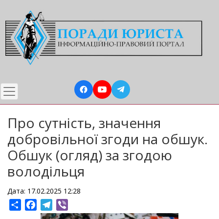
Перейти
до
основного
вмісту
Про сутність, значення
добровільної згоди на обшук.
Обшук (огляд) за згодою
володільця
Дата: 17.02.2025 12:28
Share
Facebook
Telegram
Viber