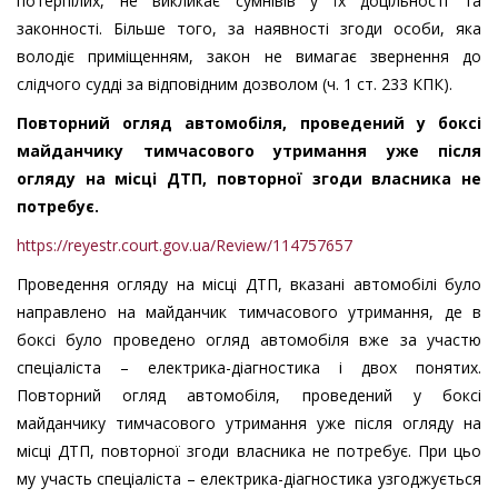
потерпілих, не викликає сумнівів у їх доцільності та
законності. Більше того, за наявності згоди особи, яка
володіє приміщенням, закон не вимагає звернення до
слідчого судді за відповідним дозволом (ч. 1 ст. 233 КПК).
Повторний огляд автомобіля, проведений у боксі
майданчику тимчасового утримання уже після
огляду на місці ДТП, повторної згоди власника не
потребує.
https://reyestr.court.gov.ua/Review/114757657
Проведення огляду на місці ДТП, вказані автомобілі було
направлено на майданчик тимчасового утримання, де в
боксі було проведено огляд автомобіля вже за участю
спеціаліста – електрика-діагностика і двох понятих.
Повторний огляд автомобіля, проведений у боксі
майданчику тимчасового утримання уже після огляду на
місці ДТП, повторної згоди власника не потребує. При цьо
му участь спеціаліста – електрика-діагностика узгоджується