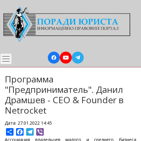
Перейти
до
основного
вмісту
Программа
"Предприниматель". Данил
Драмшев - CEO & Founder в
Netrocket
Дата: 27.01.2022 14:45
Share
Facebook
Telegram
Viber
Ассоциация владельцев малого и среднего бизнеса