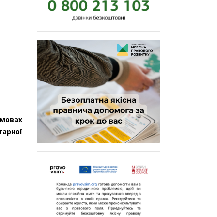
умовах
тарної