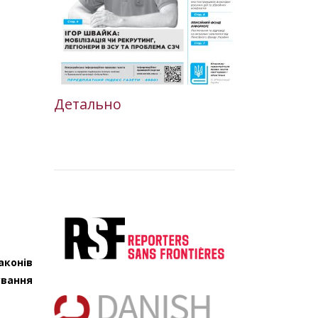
Детально
аконів
ування