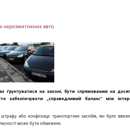
ію нерозмитнених авто
ає ґрунтуватися на законі, бути спрямованим на дося
бто забезпечувати „справедливий баланс“ між інтер
 штрафу або конфіскації транспортних засобів, які було ввез
власності може бути обмежене.