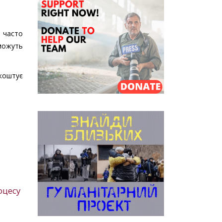
и часто
 можуть
коштує
оцесу