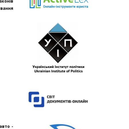
аконів
ування
авто -