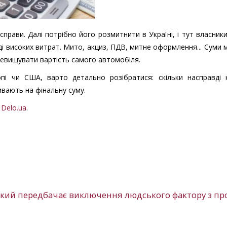
прави. Далі потрібно його розмитнити в Україні, і тут власник
і високих витрат. Мито, акциз, ПДВ, митне оформлення... Суми
перевищувати вартість самого автомобіля.
і чи США, варто детально розібратися: скільки насправді 
ивають на фінальну суму.
л
Delo.ua
.
який передбачає виключення людського фактору з пр