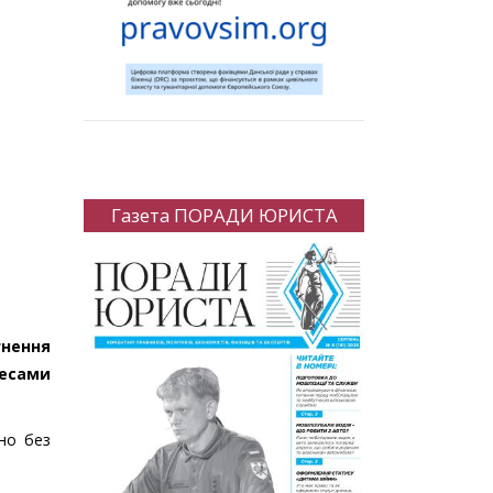
Газета ПОРАДИ ЮРИСТА
гнення
есами
ено без