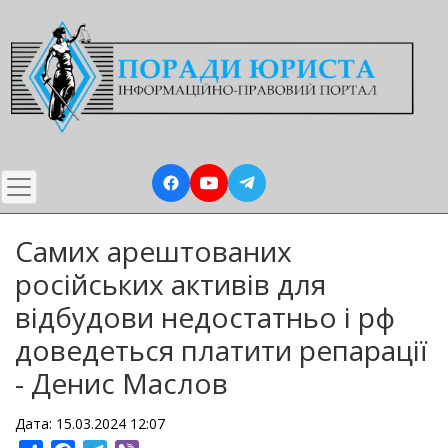
Перейти
до
основного
вмісту
Самих арештованих
російських активів для
відбудови недостатньо і рф
доведеться платити репарації
- Денис Маслов
Дата: 15.03.2024 12:07