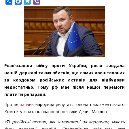
Share
Facebook
Telegram
Viber
Розв’язавши війну проти України, росія завдала
нашій державі таких збитків, що самих арештованих
за кордоном російських активів для відбудови
недостатньо. Тому рф має після нашої перемоги
платити репарації.
Про це
заявив
народний депутат, голова парламентського
Комітету з питань правової політики Денис Маслов.
«Ті російські активи, які заморожені за кордоном, мають
бути передані Україні. Європейська спільнота вже