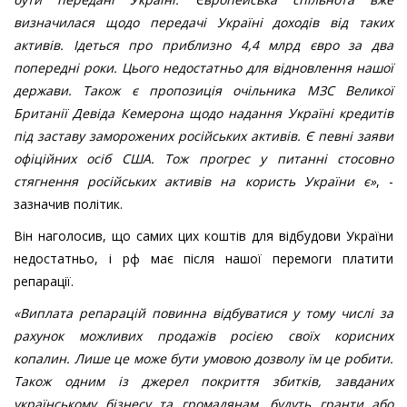
визначилася щодо передачі Україні доходів від таких
активів. Ідеться про приблизно 4,4 млрд євро за два
попередні роки. Цього недостатньо для відновлення нашої
держави. Також є пропозиція очільника МЗС Великої
Британії Девіда Кемерона щодо надання Україні кредитів
під заставу заморожених російських активів. Є певні заяви
офіційних осіб США. Тож прогрес у питанні стосовно
стягнення російських активів на користь України є»
, -
зазначив політик.
Він наголосив, що самих цих коштів для відбудови України
недостатньо, і рф має після нашої перемоги платити
репарації.
«Виплата репарацій повинна відбуватися у тому числі за
рахунок можливих продажів росією своїх корисних
копалин. Лише це може бути умовою дозволу їм це робити.
Також одним із джерел покриття збитків, завданих
українському бізнесу та громадянам, будуть гранти або