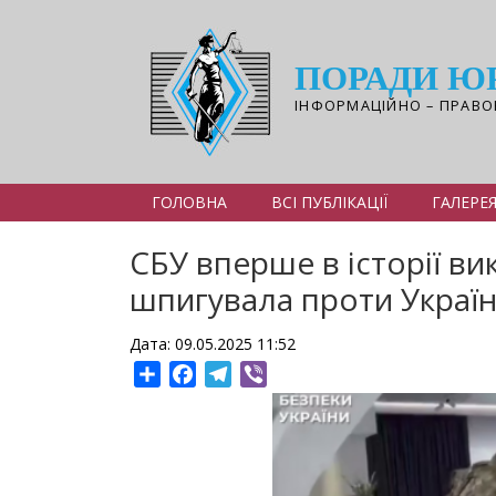
Перейти
до
основного
ПОРАДИ Ю
вмісту
ІНФОРМАЦІЙНО – ПРАВО
ГОЛОВНА
ВСІ ПУБЛІКАЦІЇ
ГАЛЕРЕ
СБУ вперше в історії в
шпигувала проти Украї
Дата: 09.05.2025 11:52
Share
Facebook
Telegram
Viber