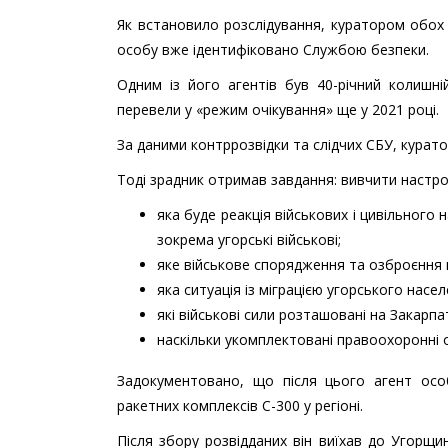
Як встановило розслідування, куратором обох 
особу вже ідентифіковано Службою безпеки.
Одним із його агентів був 40-річний колишні
перевели у «режим очікування» ще у 2021 році.
За даними контррозвідки та слідчих СБУ, курато
Тоді зрадник отримав завдання: вивчити настро
яка буде реакція військових і цивільного
зокрема угорські військові;
яке військове спорядження та озброєння
яка ситуація із міграцією угорського населе
які військові сили розташовані на Закарпа
наскільки укомплектовані правоохоронні о
Задокументовано, що після цього агент осо
ракетних комплексів С-300 у регіоні.
Після збору розвідданих він виїхав до Угорщи