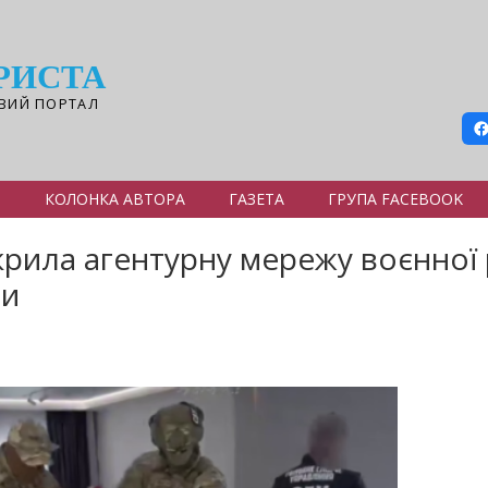
РИСТА
ВИЙ ПОРТАЛ
Я
КОЛОНКА АВТОРА
ГАЗЕТА
ГРУПА FACEBOOK
икрила агентурну мережу воєнної
ни