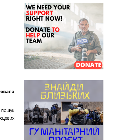
нювала
, пошук
ісцевих