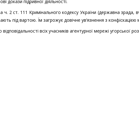
ві докази підривної діяльності.
а ч. 2 ст. 111 Кримінального кодексу України (державна зрада, 
ють під вартою. Їм загрожує довічне ув’язнення з конфіскацією 
відповідальності всіх учасників агентурної мережі угорської роз