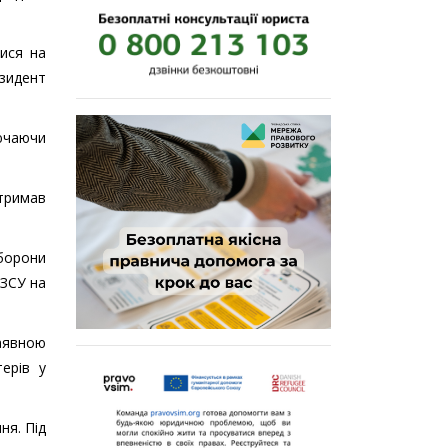
лися на
езидент
ючаючи
отримав
оборони
 ЗСУ на
аявною
терів у
ня. Під