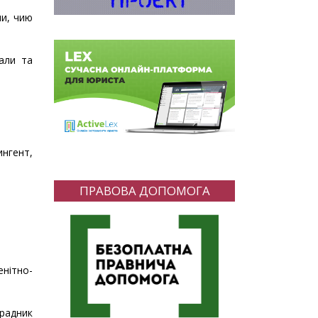
ни, чию
вали та
ингент,
ПРАВОВА ДОПОМОГА
нітно-
зрадник