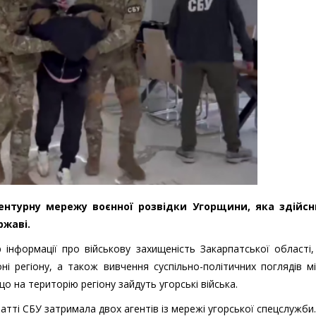
гентурну мережу воєнної розвідки Угорщини, яка здійс
ржаві.
р інформації про військову захищеність Закарпатської області
оні регіону, а також вивчення суспільно-політичних поглядів м
що на територію регіону зайдуть угорські війська.
атті СБУ затримала двох агентів із мережі угорської спецслужби.