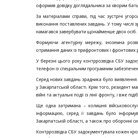
оформив довідку доглядальника за хворим батьк
За матеріалами справи, під час зустрічі угор
виконання поставлених завдань. У тому числі 
намагався завербувати щонайменше двох осіб.
Формуючи агентурну мережу, іноземна розві
отримання даних із прифронтових і фронтових р
У березні цього року контррозвідка СБУ задок
телефон із спеціальним програмним забезпеченн
Серед нових завдань зрадника було виявлення
у Закарпатській області. Крім того, резидент м
війні та актуальні події із лінії фронту, і вже п
Ще одна затримана – колишня військовослужб
інформацією, серед її завдань було інформув
Закарпатській області, а також про оборонні с
Контррозвідка СБУ задокументувала кожен крок 