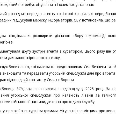
ом, який потребує лікування в іноземних установах.
ський розвідник передав агенту готівкові кошти, які передбача
зрадник підшукував мережу інформаторів. СБУ встановила, що р
дка сподівалася розширити діапазон збору інформації, вкл
егіонів.
ументувала другу зустріч агента з куратором. Цього разу він 
ям для законспірованого зв’язку.
 службових авто, які належать представникам Сил безпеки та 
ав знаходити та передавати угорській спецслужбі дані про втрати
ідібрав відповідний контакт у Силах оборони.
овиця ЗСУ, яка звільнилася з підрозділу у 2025 році. За н
ання угорської спецслужби про наявність літаків та гелікоп
истеми військової частини, де вона проходила службу.
угорської агентури і затримала фігурантів за місцями проживан