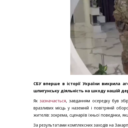
СБУ вперше в історії України викрила а
шпигунську діяльність на шкоду нашій де
Як
зазначається
, завданням осередку був збі
вразливих місць у наземній і повітряній обор
жителів: зокрема, сценаріїв їхньої поведінки, як
За результатами комплексних заходів на Закарп