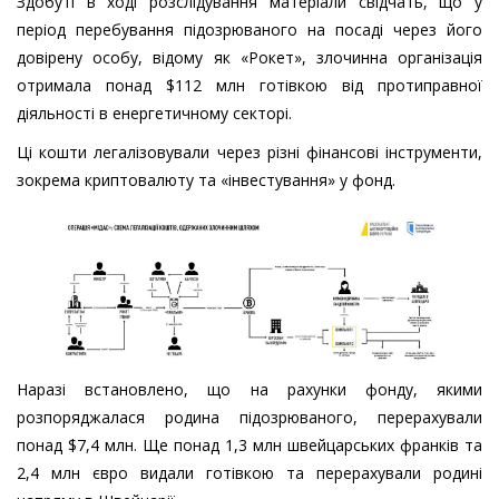
Здобуті в ході розслідування матеріали свідчать, що у
період перебування підозрюваного на посаді через його
довірену особу, відому як «Рокет», злочинна організація
отримала понад $112 млн готівкою від протиправної
діяльності в енергетичному секторі.
Ці кошти легалізовували через різні фінансові інструменти,
зокрема криптовалюту та «інвестування» у фонд.
Наразі встановлено, що на рахунки фонду, якими
розпоряджалася родина підозрюваного, перерахували
понад $7,4 млн. Ще понад 1,3 млн швейцарських франків та
2,4 млн євро видали готівкою та перерахували родині