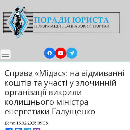
Перейти
до
основного
вмісту
Справа «Мідас»: на відмиванні
коштів та участі у злочинній
організації викрили
колишнього міністра
енергетики Галущенко
Дата: 16.02.2026 09:35