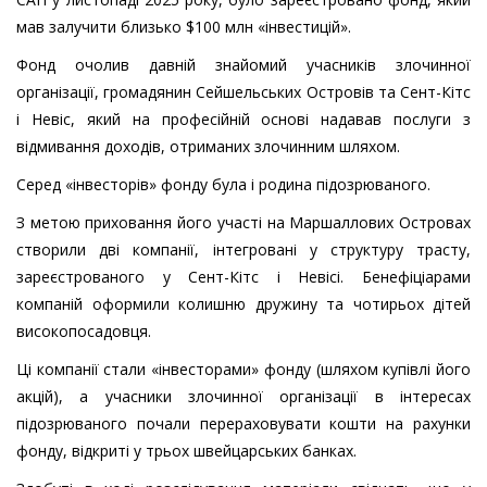
мав залучити близько $100 млн «інвестицій».
Фонд очолив давній знайомий учасників злочинної
організації, громадянин Сейшельських Островів та Сент-Кітс
і Невіс, який на професійній основі надавав послуги з
відмивання доходів, отриманих злочинним шляхом.
Серед «інвесторів» фонду була і родина підозрюваного.
З метою приховання його участі на Маршаллових Островах
створили дві компанії, інтегровані у структуру трасту,
зареєстрованого у Сент-Кітс і Невісі. Бенефіціарами
компаній оформили колишню дружину та чотирьох дітей
високопосадовця.
Ці компанії стали «інвесторами» фонду (шляхом купівлі його
акцій), а учасники злочинної організації в інтересах
підозрюваного почали перераховувати кошти на рахунки
фонду, відкриті у трьох швейцарських банках.