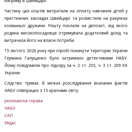
напряму в Швейцарії.
Частину цих коштів витратили на оплату навчання дітей у
престижних закладах Швейцарії та розмістили на рахунках
колишньої дружини. Решту поклали на депозит, від якого
родина високопосадовця отримувала додатковий дохід та
витрачала його на власні потреби.
15 лютого 2026 року при спробі покинути територію України
Германа Галущенко було затримано детективами НАБУ.
Йому повідомили про підозру за ч. 2 ст. 255, ч. 3 ст. 209 КК
України.
Слідство триває. В межах розслідування вказаних фактів
НАБУ співпрацює з 15 країнами світу.
резонансна справа
НАБУ
САП
Мідас