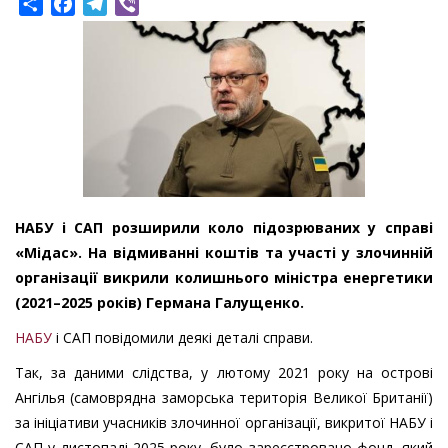
Share
Facebook
Telegram
Viber
НАБУ і САП розширили коло підозрюваних у справі
«Мідас». На відмиванні коштів та участі у злочинній
організації викрили колишнього міністра енергетики
(2021–2025 років) Германа Галущенко.
НАБУ
і САП повідомили деякі деталі справи.
Так, за даними слідства, у лютому 2021 року на острові
Ангілья (самоврядна заморська територія Великої Британії)
за ініціативи учасників злочинної організації, викритої НАБУ і
САП у листопаді 2025 року, було зареєстровано фонд, який