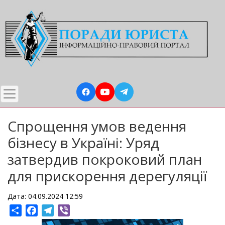
Перейти
до
основного
вмісту
Спрощення умов ведення
бізнесу в Україні: Уряд
затвердив покроковий план
для прискорення дерегуляції
Дата: 04.09.2024 12:59
Share
Facebook
Telegram
Viber