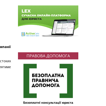
мпанії
ПРАВОВА ДОПОМОГА
рстоких
блятиме