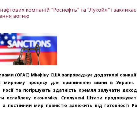
нафтових компаній "Роснефть" та "Лукойл" і закликає
нення вогню
ивами (OFAC) Мінфіну США запроваджує додаткові санкції
ії мирному процесу для припинення війни в Україні. 
 Росії та погіршують здатність Кремля залучати дохо
ти ослаблену економіку. Сполучені Штати продовжува
 а постійний мир повністю залежить від готовності Ро