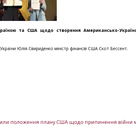
раїною та США щодо створення Американсько-Україн
 України Юлія Свириденко міністр фінансів США Скот Бессент.
нили положення плану США щодо припинення війни 