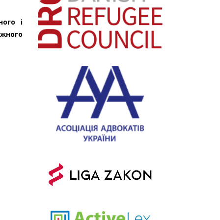
ого і
ажного