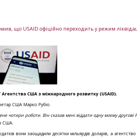
мив, що USAID офіційно переходить у режим ліквідац
ї Агентства США з міжнародного розвитку (USAID).
ретар США Марко Рубіо.
не чотири роботи. Він сказав мені віддати одну моєму другові 
ар США.
одатків вони заощадили десятки мільярдів доларів, а агентство