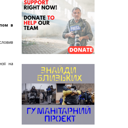
мпом в
исловив
зії на