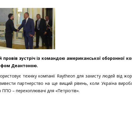
провів зустріч із командою американської оборонної ко
зефом Деантоною.
ористовує техніку компанії Raytheon для захисту людей від жо
ь вивести партнерство на ще вищий рівень, коли Україна виро
в ППО – перехоплювачі для «Петріотів».