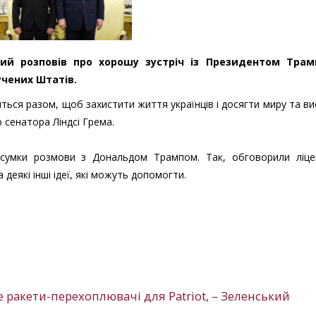
ий розповів про хорошу зустріч із Президентом Тра
учених Штатів.
ться разом, щоб захистити життя українців і досягти миру та в
ю сенатора Ліндсі Грема.
дсумки розмови з Дональдом Трампом. Так, обговорили ліцен
деякі інші ідеї, які можуть допомогти.
е ракети-перехоплювачі для Patriot, – Зеленський