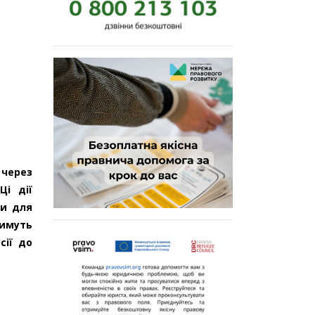
 через
Ці дії
ди для
тимуть
сії до