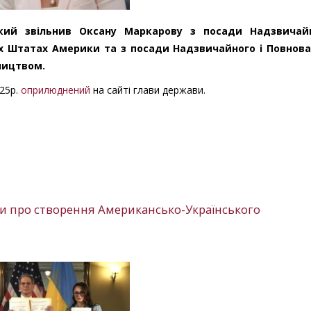
кий звільнив Оксану Маркарову з посади Надзвичайн
х Штатах Америки та з посади Надзвичайного і Повнов
сництвом.
025р.
оприлюднений
на сайті глави держави.
и про створення Американсько-Українського