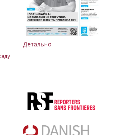
Детально
саду