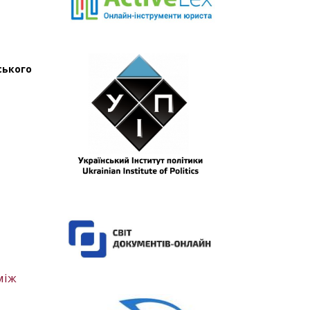
ського
між