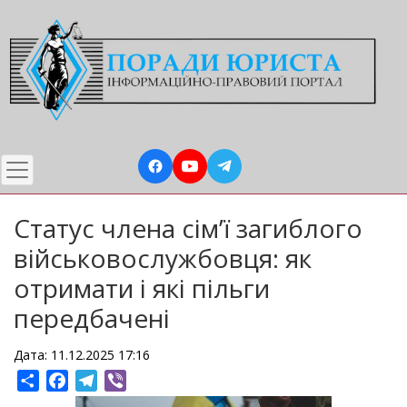
Перейти
до
основного
вмісту
Статус члена сім’ї загиблого
військовослужбовця: як
отримати і які пільги
передбачені
Дата: 11.12.2025 17:16
Share
Facebook
Telegram
Viber