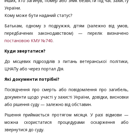
інших, хто загинув, помер або зник безвісти під час захисту
України.
Кому може бути наданий статус?
Батькам, одному з подружжя, дітям (залежно від умов,
передбачених законодавством) — перелік визначено
постановою КМУ №740
.
Куди звертатися?
До місцевих підрозділів з питань ветеранської політики,
ЦНАПу або через портал Дія.
Які документи потрібні?
Посвідчення про смерть або повідомлення про загибель,
документи щодо участі у захисті України, довідки, висновки
або рішення суду — залежно від обставин.
Рішення приймається протягом місяця. У разі відмови —
можна скористатися процедурами оскарження або
звернутися до суду.