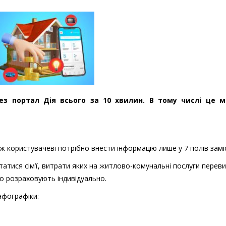
з портал Дія всього за 10 хвилин. В тому числі це 
 користувачеві потрібно внести інформацію лише у 7 полів заміс
тися сім’ї, витрати яких на житлово-комунальні послуги пере
о розраховують індивідуально.
нфографіки: