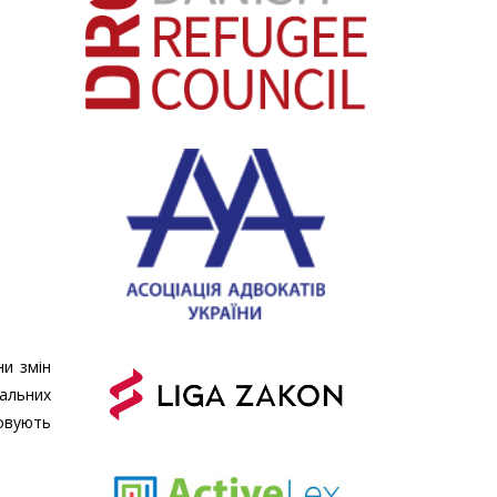
ни змін
альних
овують