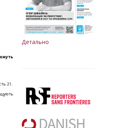
Детально
можуть
ть 21.
вищують