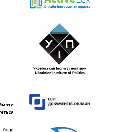
аймати
ується
в. Якщо