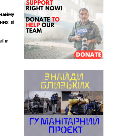
 найму
них зі
аїни.