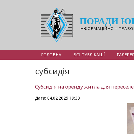
Перейти
до
основного
ПОРАДИ Ю
вмісту
ІНФОРМАЦІЙНО – ПРАВО
ГОЛОВНА
ВСІ ПУБЛІКАЦІЇ
ГАЛЕРЕ
субсидія
Субсидія на оренду житла для переселе
Дата: 04.02.2025 19:33