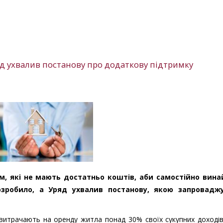
яд ухвалив постанову про додаткову підтримку
, які не мають достатньо коштів, аби самостійно вин
зробило, а Уряд ухвалив постанову, якою запровадж
витрачають на оренду житла понад 30% своїх сукупних доході