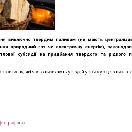
ня виключно твердим паливом (не мають централізо
ння природний газ чи електричну енергію), законода
лової субсидії на придбання твердого та рідкого п
і запитання, які часто виникають у людей у зв’язку з цією виплат
фографіка)