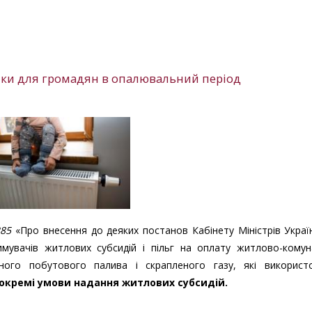
мки для громадян в опалювальний період
285
«Про внесення до деяких постанов Кабінету Міністрів Украї
мувачів житлових субсидій і пільг на оплату житлово-комун
чного побутового палива і скрапленого газу, які використ
 окремі умови надання житлових субсидій.