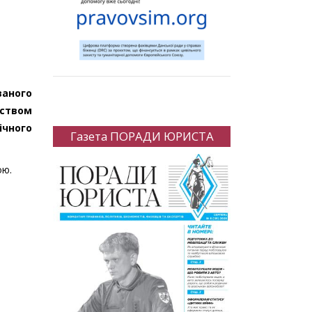
ваного
вством
ічного
Газета ПОРАДИ ЮРИСТА
ою.