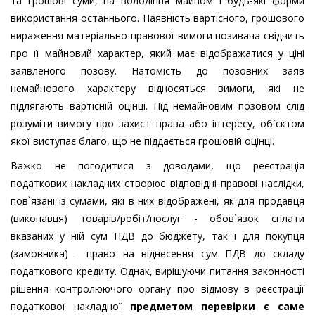
та грошові суми, на володіння майном і будь-які форми
використання останнього. Наявність вартісного, грошового
вираження матеріально-правової вимоги позивача свідчить
про її майновий характер, який має відображатися у ціні
заявленого позову. Натомість до позовних заяв
немайнового характеру відносяться вимоги, які не
підлягають вартісній оцінці. Під немайновим позовом слід
розуміти вимогу про захист права або інтересу, об`єктом
якої виступає благо, що не піддається грошовій оцінці.
Важко не погодитися з доводами, що реєстрація
податкових накладних створює відповідні правові наслідки,
пов`язані із сумами, які в них відображені, як для продавця
(виконавця) товарів/робіт/послуг - обов`язок сплати
вказаних у ній сум ПДВ до бюджету, так і для покупця
(замовника) - право на віднесення сум ПДВ до складу
податкового кредиту. Однак, вирішуючи питання законності
рішення контролюючого органу про відмову в реєстрації
податкової накладної
предметом перевірки є саме