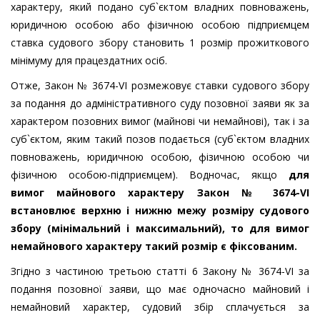
характеру, який подано суб`єктом владних повноважень,
юридичною особою або фізичною особою підприємцем
ставка судового збору становить 1 розмір прожиткового
мінімуму для працездатних осіб.
Отже, Закон № 3674-VI розмежовує ставки судового збору
за подання до адміністративного суду позовної заяви як за
характером позовних вимог (майнові чи немайнові), так і за
суб`єктом, яким такий позов подається (суб`єктом владних
повноважень, юридичною особою, фізичною особою чи
фізичною особою-підприємцем). Водночас, якщо
для
вимог майнового характеру Закон № 3674-VI
встановлює верхню і нижню межу розміру судового
збору (мінімальний і максимальний), то для вимог
немайнового характеру такий розмір є фіксованим.
Згідно з частиною третьою статті 6 Закону № 3674-VI за
подання позовної заяви, що має одночасно майновий і
немайновий характер, судовий збір сплачується за