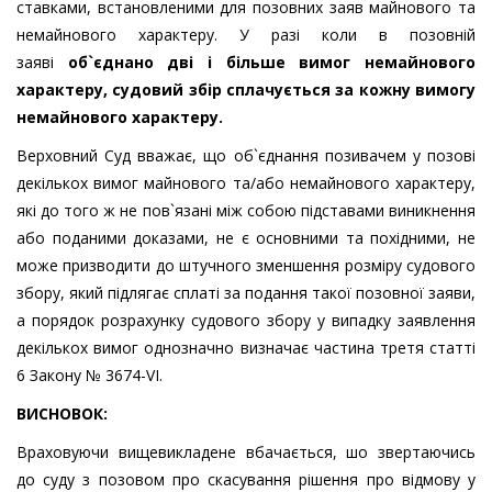
ставками, встановленими для позовних заяв майнового та
немайнового характеру. У разі коли в позовній
заяві
об`єднано дві і більше вимог немайнового
характеру, судовий збір сплачується за кожну вимогу
немайнового характеру.
Верховний Суд вважає, що об`єднання позивачем у позові
декількох вимог майнового та/або немайнового характеру,
які до того ж не пов`язані між собою підставами виникнення
або поданими доказами, не є основними та похідними, не
може призводити до штучного зменшення розміру судового
збору, який підлягає сплаті за подання такої позовної заяви,
а порядок розрахунку судового збору у випадку заявлення
декількох вимог однозначно визначає частина третя статті
6 Закону № 3674-VI.
ВИСНОВОК:
Враховуючи вищевикладене вбачається, шо звертаючись
до суду з позовом про скасування рішення про відмову у