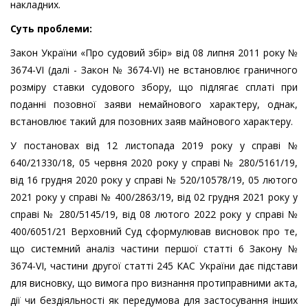
накладних.
Суть проблеми:
Закон України «Про судовий збір» від 08 липня 2011 року №
3674-VI (далі - Закон № 3674-VI) не встановлює граничного
розміру ставки судового збору, що підлягає сплаті при
поданні позовної заяви немайнового характеру, однак,
встановлює такий для позовних заяв майнового характеру.
У постановах від 12 листопада 2019 року у справі №
640/21330/18, 05 червня 2020 року у справі № 280/5161/19,
від 16 грудня 2020 року у справі № 520/10578/19, 05 лютого
2021 року у справі № 400/2863/19, від 02 грудня 2021 року у
справі № 280/5145/19, від 08 лютого 2022 року у справі №
400/6051/21 Верховний Суд сформулював висновок про те,
що системний аналіз частини першої статті 6 Закону №
3674-VI, частини другої статті 245 КАС України дає підстави
для висновку, що вимога про визнання протиправними акта,
дії чи бездіяльності як передумова для застосування інших