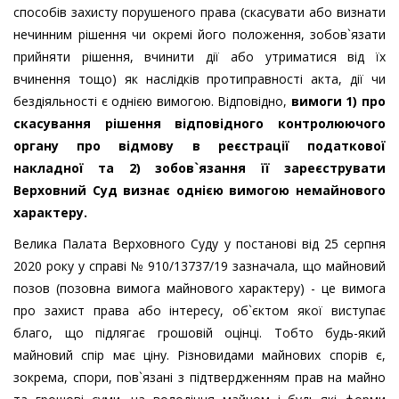
способів захисту порушеного права (скасувати або визнати
нечинним рішення чи окремі його положення, зобов`язати
прийняти рішення, вчинити дії або утриматися від їх
вчинення тощо) як наслідків протиправності акта, дії чи
бездіяльності є однією вимогою. Відповідно,
вимоги 1) про
скасування рішення відповідного контролюючого
органу про відмову в реєстрації податкової
накладної та 2) зобов`язання її зареєструвати
Верховний Суд визнає однією вимогою немайнового
характеру.
Велика Палата Верховного Суду у постанові від 25 серпня
2020 року у справі № 910/13737/19 зазначала, що майновий
позов (позовна вимога майнового характеру) - це вимога
про захист права або інтересу, об`єктом якої виступає
благо, що підлягає грошовій оцінці. Тобто будь-який
майновий спір має ціну. Різновидами майнових спорів є,
зокрема, спори, пов`язані з підтвердженням прав на майно