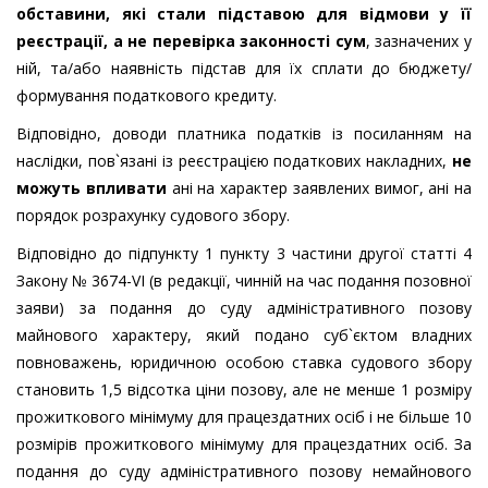
обставини, які стали підставою для відмови у її
реєстрації, а не перевірка законності сум
, зазначених у
ній, та/або наявність підстав для їх сплати до бюджету/
формування податкового кредиту.
Відповідно, доводи платника податків із посиланням на
наслідки, пов`язані із реєстрацією податкових накладних,
не
можуть впливати
ані на характер заявлених вимог, ані на
порядок розрахунку судового збору.
Відповідно до підпункту 1 пункту 3 частини другої статті 4
Закону № 3674-VI (в редакції, чинній на час подання позовної
заяви) за подання до суду адміністративного позову
майнового характеру, який подано суб`єктом владних
повноважень, юридичною особою ставка судового збору
становить 1,5 відсотка ціни позову, але не менше 1 розміру
прожиткового мінімуму для працездатних осіб і не більше 10
розмірів прожиткового мінімуму для працездатних осіб. За
подання до суду адміністративного позову немайнового