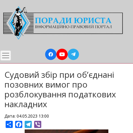
Перейти
до
основного
вмісту
Судовий збір при об’єднані
позовних вимог про
розблокування податкових
накладних
Дата: 04.05.2023 13:00
Share
Facebook
Telegram
Viber