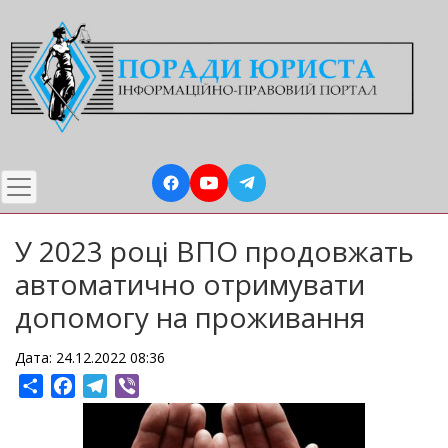
Перейти
до
основного
вмісту
У 2023 році ВПО продовжать
автоматично отримувати
допомогу на проживання
Дата: 24.12.2022 08:36
Share
Facebook
Telegram
Viber