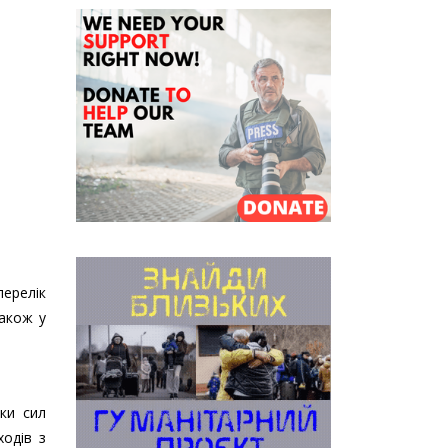
ерелік
Також у
ки сил
ходів з