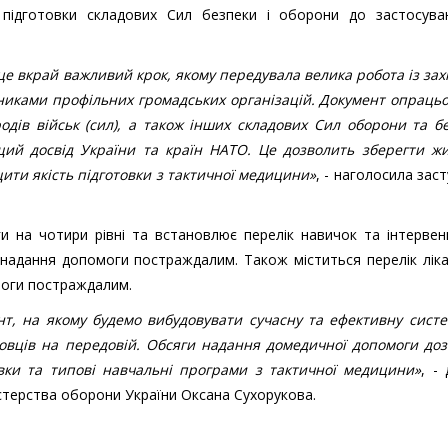
 підготовки складових Сил безпеки і оборони до застосува
це вкрай важливий крок, якому передувала велика робота із за
иками профільних громадських організацій. Документ опрацьо
дів військ (сил), а також інших складових Сил оборони та б
ий досвід України та країн НАТО. Це дозволить зберегти жи
ити якість підготовки з тактичної медицини»
, - наголосила зас
 на чотири рівні та встановлює перелік навичок та інтервенц
надання допомоги постраждалим. Також міститься перелік ліка
моги постраждалим.
, на якому будемо вибудовувати сучасну та ефективну систе
бовців на передовій. Обсяги надання домедичної допомоги доз
овки та типові навчальні програми з тактичної медицини»
, -
стерства оборони України Оксана Сухорукова.