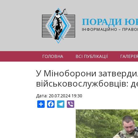
Перейти
до
основного
ПОРАДИ Ю
вмісту
ІНФОРМАЦІЙНО – ПРАВО
ГОЛОВНА
ВСІ ПУБЛІКАЦІЇ
ГАЛЕРЕ
У Міноборони затверди
військовослужбовців: д
Дата: 20.07.2024 19:30
Share
Facebook
Telegram
Viber