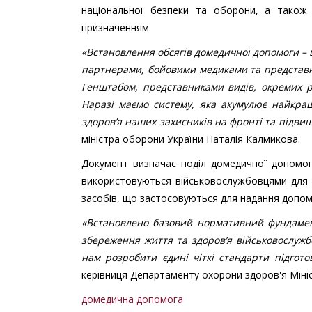
національної безпеки та оборони, а також
призначенням.
«Встановлення обсягів домедичної допомоги – 
партнерами, бойовими медиками та представн
Генштабом, представниками видів, окремих ро
Наразі маємо систему, яка акумулює найкращ
здоров’я наших захисників на фронті та підвищ
міністра оборони України Наталія Калмикова.
Документ визначає поділ домедичної допомоги
використовуються військовослужбовцями для 
засобів, що застосовуються для надання допо
«Встановлено базовий нормативний фундамент
збереження життя та здоров’я військовослуж
нам розробити єдині чіткі стандарти підгот
керівниця Департаменту охорони здоров'я Міні
домедична допомога