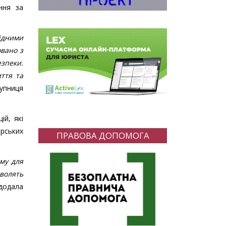
ння за
хідними
вано з
езпеки.
ття та
тупниця
ій, які
рських
ПРАВОВА ДОПОМОГА
му для
волять
 додала