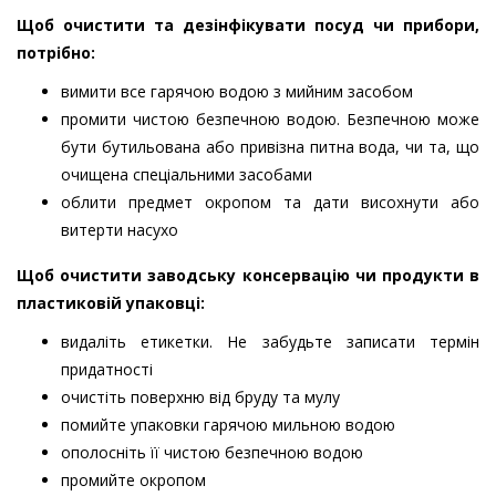
Щоб очистити та дезінфікувати посуд чи прибори,
потрібно:
вимити все гарячою водою з мийним засобом
промити чистою безпечною водою. Безпечною може
бути бутильована або привізна питна вода, чи та, що
очищена спеціальними засобами
облити предмет окропом та дати висохнути або
витерти насухо
Щоб очистити заводську консервацію чи продукти в
пластиковій упаковці:
видаліть етикетки. Не забудьте записати термін
придатності
очистіть поверхню від бруду та мулу
помийте упаковки гарячою мильною водою
ополосніть її чистою безпечною водою
промийте окропом