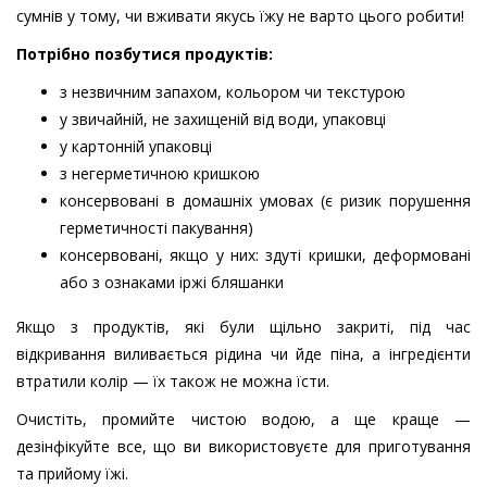
сумнів у тому, чи вживати якусь їжу не варто цього робити!
Потрібно позбутися продуктів:
з незвичним запахом, кольором чи текстурою
у звичайній, не захищеній від води, упаковці
у картонній упаковці
з негерметичною кришкою
консервовані в домашніх умовах (є ризик порушення
герметичності пакування)
консервовані, якщо у них: здуті кришки, деформовані
або з ознаками іржі бляшанки
Якщо з продуктів, які були щільно закриті, під час
відкривання виливається рідина чи йде піна, а інгредієнти
втратили колір — їх також не можна їсти.
Очистіть, промийте чистою водою, а ще краще —
дезінфікуйте все, що ви використовуєте для приготування
та прийому їжі.