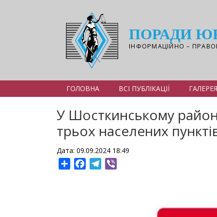
Перейти
до
основного
ПОРАДИ Ю
вмісту
ІНФОРМАЦІЙНО – ПРАВО
ГОЛОВНА
ВСІ ПУБЛІКАЦІЇ
ГАЛЕРЕ
У Шосткинському районі
трьох населених пункті
Дата: 09.09.2024 18:49
Share
Facebook
Telegram
Viber