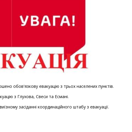
шено обов'язкову евакуацію з трьох населених пунктів.
уацію з Глухова, Свеси та Есмані.
иїзному засіданні координаційного штабу з евакуації.