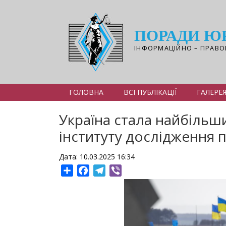
Перейти
до
основного
ПОРАДИ Ю
вмісту
ІНФОРМАЦІЙНО – ПРАВО
ГОЛОВНА
ВСІ ПУБЛІКАЦІЇ
ГАЛЕРЕ
Україна стала найбільши
інституту дослідження п
Дата: 10.03.2025 16:34
Share
Facebook
Telegram
Viber