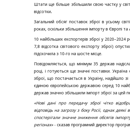
Штати ще більше збільшили свою частку у світо
відсотки
.
Загальний обсяг поставок зброї в усьому світ
роках, оскільки збільшення імпорту в Європі та
10 найбільших експортерів зброї у 2020–2024 ро
7,8 відсотка світового експорту зброї) опустила
підскочила з 10-го на шосте місце.
Повідомляється, що мінімум 35 держав надісл
році, і готуються ще значні поставки. Україн
зброї, що постачається в Україну, надійшло зі
єдиною європейською державою серед 10 найбі
держав значно збільшили імпорт зброї за цей пе
«Нові дані про передачу зброї чітко відоб
відповідь на загрозу з боку Росії, однак деякі
спостерігали значне зниження обсягів імпорт
регіонах»
- сказав програмний директор програ