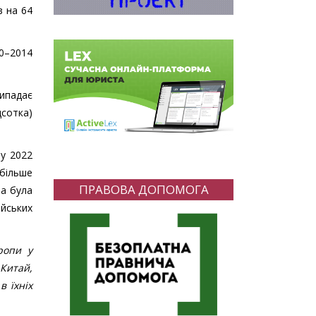
в на 64
10–2014
рипадає
дсотка)
 у 2022
йбільше
ПРАВОВА ДОПОМОГА
на була
ейських
ропи у
 Китай,
в їхніх