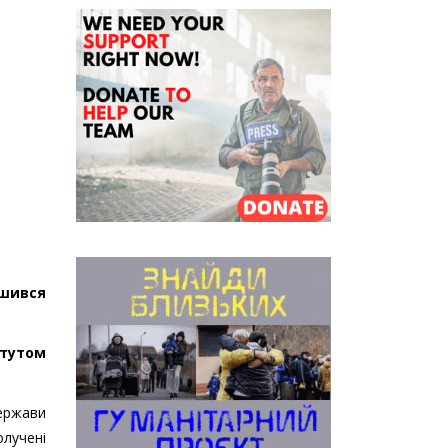
ьшився
итутом
держави
олучені