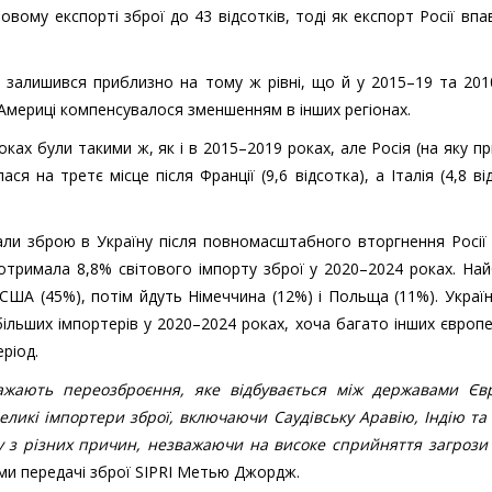
вому експорті зброї до 43 відсотків, тоді як експорт Росії впа
і залишився приблизно на тому ж рівні, що й у 2015–19 та 20
 Америці компенсувалося зменшенням в інших регіонах.
ках були такими ж, як і в 2015–2019 роках, але Росія (на яку п
ся на третє місце після Франції (9,6 відсотка), а Італія (4,8 ві
али зброю в Україну після повномасштабного вторгнення Росії
а отримала 8,8% світового імпорту зброї у 2020–2024 роках. На
 США (45%), потім йдуть Німеччина (12%) і Польща (11%). Украї
льших імпортерів у 2020–2024 роках, хоча багато інших європ
ріод.
ражають переозброєння, яке відбувається між державами Єв
 великі імпортери зброї, включаючи Саудівську Аравію, Індію та
у з різних причин, незважаючи на високе сприйняття загрози 
ми передачі зброї SIPRI Метью Джордж.