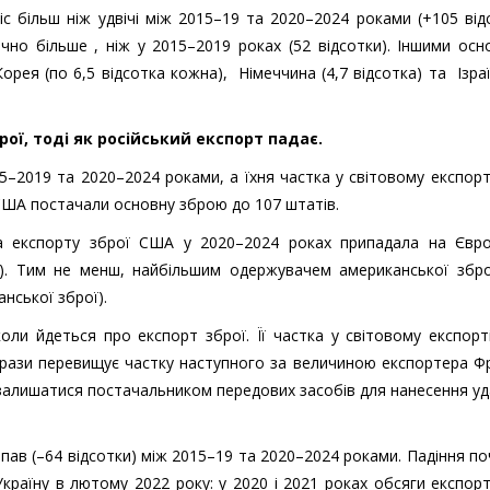
 більш ніж удвічі між 2015–19 та 2020–2024 роками (+105 відс
чно більше , ніж у 2015–2019 роках (52 відсотки). Іншими ос
ея (по 6,5 відсотка кожна), Німеччина (4,7 відсотка) та Ізраї
ої, тоді як російський експорт падає.
5–2019 та 2020–2024 роками, а їхня частка у світовому експорт
х США постачали основну зброю до 107 штатів.
а експорту зброї США у 2020–2024 роках припадала на Євро
тки). Тим не менш, найбільшим одержувачем американської збр
анської зброї).
ли йдеться про експорт зброї. Її частка у світовому експорт
 рази перевищує частку наступного за величиною експортера Фр
лишатися постачальником передових засобів для нанесення уда
о впав (–64 відсотки) між 2015–19 та 2020–2024 роками. Падіння п
раїну в лютому 2022 року: у 2020 і 2021 роках обсяги експор