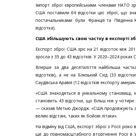
Імпорт зброї європейськими членами НАТО зріс
США поставили 64 відсотки цієї зброї, що зна
постачальниками були Франція та Південна Кор
відсотка).
США збільшують свою частку в експорті збр
Експорт зброї США зріс на 21 відсоток між 201
зросла з 35 до 43 відсотків. У 2020–2024 рока
Вперше за два десятиліття найбільша частк
відсотків), а не на Близький Схід (33 відсо
Саудівська Аравія (12 відсотків експорту америк
«США знаходяться в унікальному становищі, ко
становить 43 відсотки, що більш ніж у чотири
— сказав Метью Джордж. «США продовжують за
великі відстані, таких як бойові літаки».
На відміну від США, експорт зброї з Росії різк
ще до повномасштабного вторгнення Росії в Ук