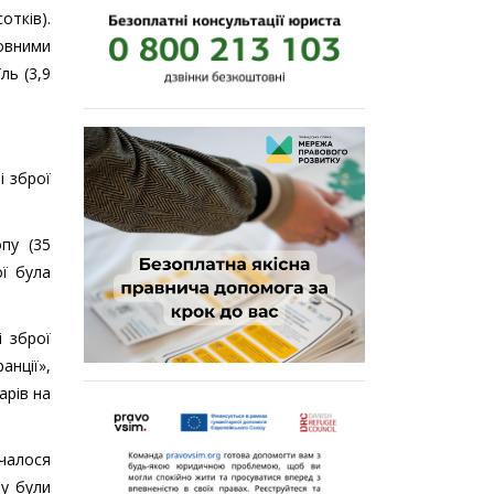
отків).
новними
ль (3,9
і зброї
пу (35
ої була
і зброї
анції»,
рів на
очалося
ту були