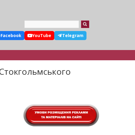
Search
Facebook
YouTube
Telegram
т Стокгольмського