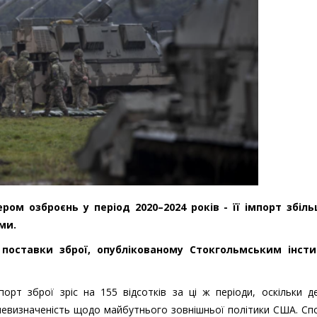
ром озброєнь у період 2020–2024 років - її імпорт збіл
ми.
 поставки зброї, опублікованому Стокгольмським інст
порт зброї зріс на 155 відсотків за ці ж періоди, оскільки 
а невизначеність щодо майбутнього зовнішньої політики США. Сп