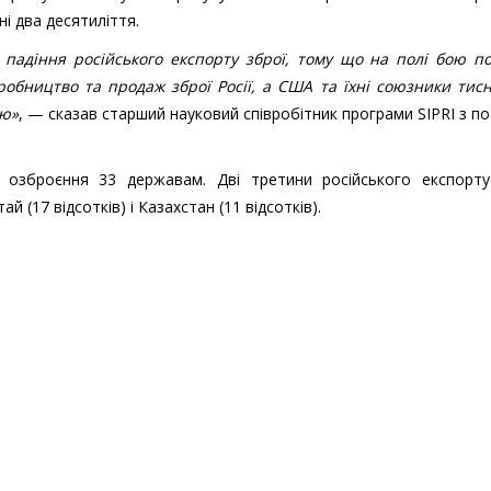
ні два десятиліття.
падіння російського експорту зброї, тому що на полі бою по
робництво та продаж зброї Росії, а США та їхні союзники тис
ою»
, — сказав старший науковий співробітник програми SIPRI з п
 озброєння 33 державам. Дві третини російського експорту
ай (17 відсотків) і Казахстан (11 відсотків).