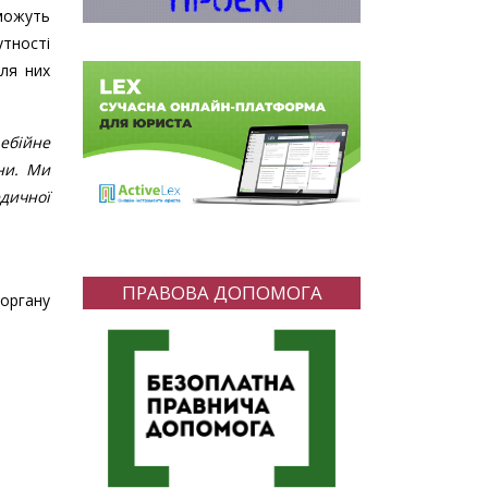
можуть
тності
для них
ебійне
їни. Ми
дичної
ПРАВОВА ДОПОМОГА
органу