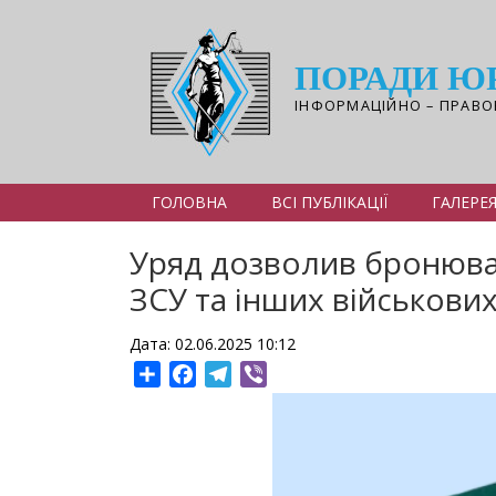
Перейти
до
основного
ПОРАДИ Ю
вмісту
ІНФОРМАЦІЙНО – ПРАВО
ГОЛОВНА
ВСІ ПУБЛІКАЦІЇ
ГАЛЕРЕ
Уряд дозволив бронюва
ЗСУ та інших військови
Дата: 02.06.2025 10:12
Share
Facebook
Telegram
Viber