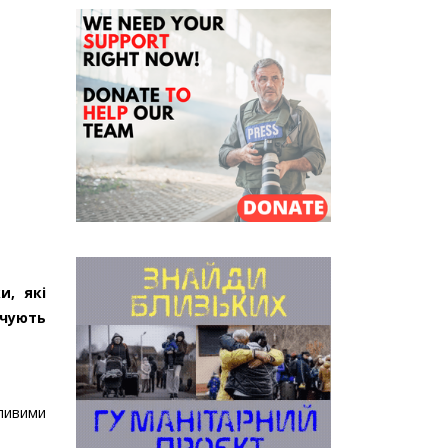
и, які
чують
жливими