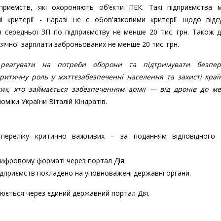
приємств, які охороняють об’єкти ПЕК. Такі підприємства 
і критерії - наразі не є обов'язковими критерії щодо відсу
ня середньої ЗП по підприємству не менше 20 тис. грн. Також 
ячної зарплати заброньованих не менше 20 тис. грн.
реагувати на потреби оборони та підтримувати безпер
критичну роль у життєзабезпеченні населення та захисті кра
 тих, хто займається забезпеченням армії — від дронів до ме
оміки України Віталій Кіндратів.
переліку критично важливих – за поданням відповідного 
цифровому форматі через портал Дія.
підприємств покладено на уповноважені державні органи.
нюється через єдиний державний портал Дія.