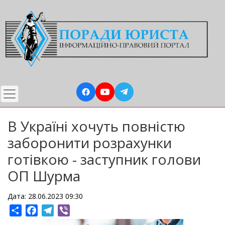
Перейти
до
основного
вмісту
В Україні хочуть повністю
заборонити розрахунки
готівкою - заступник голови
ОП Шурма
Дата: 28.06.2023 09:30
Share
Facebook
Telegram
Viber